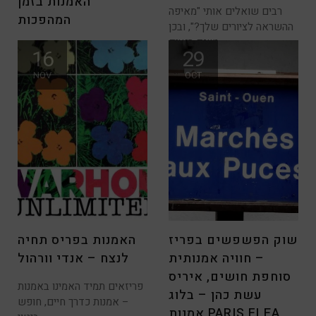
האמנות בזמן
רבים שואלים אותי "מאיפה
המהפכות
ההשראה לציורים שלך?", ובכן
ישנם רגעים
בתקופת המאה ה-18 והמאה
16
29
ב-19 מכירים לרוב את הציירים
NOV
OCT
של
שוק הפשפשים בפריז
האמנות בפריס תחיה
– חוויה אמנותית
לנצח – אנדי וורהול
סוחפת חושים, איריס
פריזאים תמיד האמינו באמנות
עשת כהן – בלוג
– אמנות כדרך חיים, חופש
אמנות PARIS FLEA