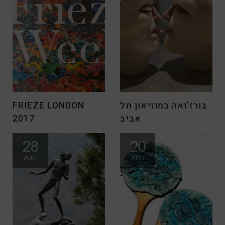
בורז’ואה במוזיאון תל
FRIEZE LONDON
אביב
2017
קוראים יקרים, סיכמנו שנה
כמו בכל שנה יריד האמנות
28
20
ומתחילים שנה חדשה ! אני
Frieze התקיים בלונדון בסוף
AUG
AUG
מנסה
שבוע