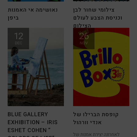
צילומי שחור לבן
נאושימה אי האמנות
וכניסת הצבע לעולם
ביפן
הצילום
נאושימה אי האמנות ביפן לפי
12
26
האמונה היפנית השערים
צילומים בשחור לבן והמעבר
מרחיקים את
DEC
NOV
לצבע … שנת 2018 החלה
קופסת הברילו של
BLUE GALLERY
אנדי וורהול
EXHIBITION – IRIS
ESHET COHEN ”
לאחרונה יצירת אמנות של