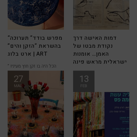
דמות האישה דרך
“מפרש בודד” תערוכה
נקודת מבטו של
בהשראת “הזקן והים”
האמן… אומנות
| ארט בלוג ART
ישראלית מראש פינה
” הכל היה בו זקן חוץ מעיניו
שצבען היה כצבע
כפי שהזכרתי בבלוג הקודם,
27
13
התפוחים לא נופלים רחוק
MAR
FEB
מהעץ; שמחה