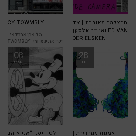
המצלמה מאוהבת | אד
CY TOWMBLY
ואן דר אלסקן ED VAN
אמן אמריקאי “CY
DER ELSKEN
TWOMBLY” זכרו את שמו ומי
שמזדמן
להיות צלם זאת דרך חיים,
08
28
כשמתרגלים לראות את החיים
MAR
FEB
דרך
אמנות ממחוזרת |
וולט דיסני “אני אוהב