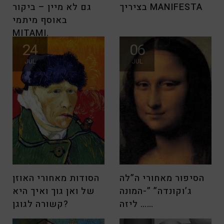
בציריך MANIFESTA
גם לא מיין – ביקור
באוסף מיתמי
MITAMI.
24
06
אוסף מיתמי Mitami. בשנים
JUL
JUL
האחרונות התמזל מזלי ואני
הסיפור מאחורי ה”לה
הסודות מאחורי האוזן
ג’וקונדה” ”-המונה
של ואן גוך ואיך היא
ליזה ……
קשורה לגוגן?
האם ידעתם ש “לה ג’וקונדה”
לאחר הפוסט הקודם בו