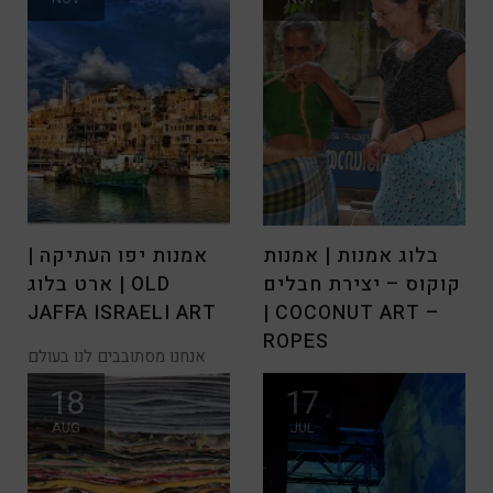
סיורים ולראות מקומות
בלוג אמנות | אמנות
אמנות יפו העתיקה |
קוקוס – יצירת חבלים
ארט בלוג | OLD
JAFFA ISRAELI ART
| COCONUT ART –
ROPES
אנחנו מסתובבים לנו בעולם
במוזיאונים, גלריות ולרגע אל
בעולם ה-אמנות אין סוף
18
17
נשכח שאחד
חומרים מהם אנו יוצרים, הפעם
AUG
JUL
נגלה