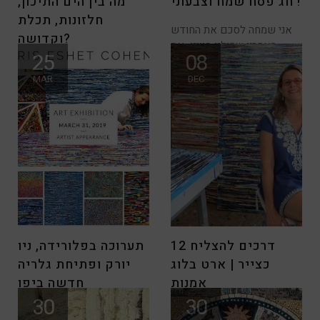
חג פסח שמח וצבעוני !
מה בין הים התיכון,
חלזונות, תכלת
אני שמחה לסכם את החודש
וקדושה?
האחרון שכולנו חווינו את
25
08
הבחירות,
זהו סיפור על מסע בעקבות סוד
MAR
DEC
קיסמו של צבע...
12 דרכים להצליח
תערוכה בפלורידה, ניו
כצייר | ארט בלוג
יורק ופתיחת גלריה
אמנות
חדשה ביפו
30
30
30 שנות יצירה ! לפעמים אני
אוהבי אמנות יקרים, סיימנו עם