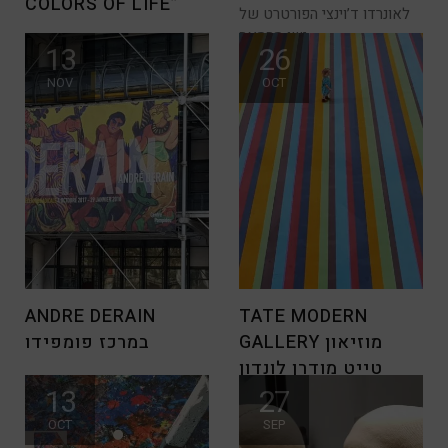
COLORS OF LIFE”
לאונרדו ד’וינצי הפורטרט של
ישו מהמאה
לכל קוראי הארט בלוג שלום !
13
26
מרגישה שכל אחד מקוראי
NOV
OCT
הארט
ANDRE DERAIN
TATE MODERN
GALLERY מוזיאון
במרכז פומפידו
טייט מודרן לונדון
ביקורים במוזיאונים וגלריות
13
27
הפכו עם השנים לחלק
טייט גלרי – המוזיאון הלאומי
מהתוכנית התיירותית של
OCT
SEP
של בריטניה לאמנות מודרנית ,