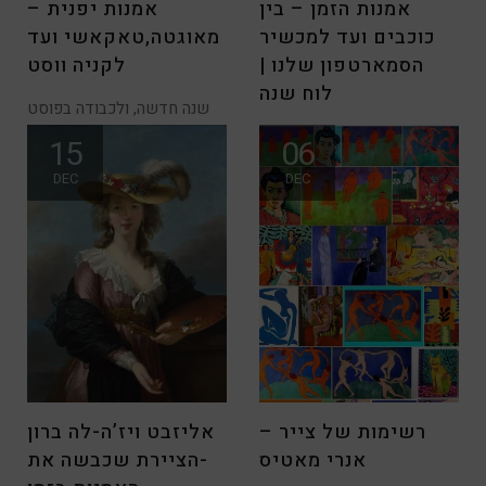
אמנות הזמן – בין
אמנות יפנית –
כוכבים ועד למכשיר
מאוגטה,טאקאשי ועד
הסמארטפון שלנו |
לקניה ווסט
לוח שנה
שנה חדשה, ולכבודה בפוסט
הבא אציג עיצוב חדש…
לקראת השנה האזרחית
15
06
מוזמנים להירשם
החדשה 2016!!! מדהים לחשוב
DEC
DEC
שעד לפני מספר שנים
רשימות של צייר –
אליזבט ויז’ה-לה ברון
אנרי מאטיס
-הציירת שכבשה את