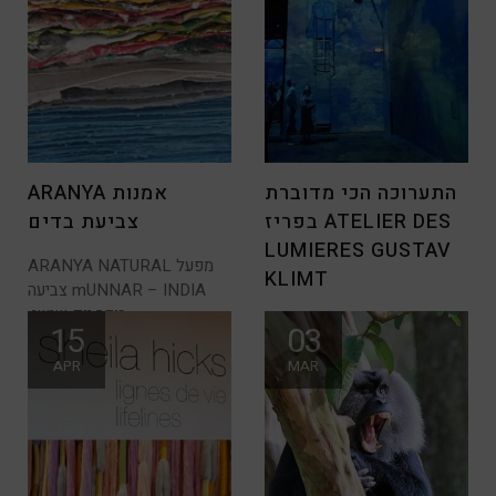
התערוכה הכי מדוברת
ARANYA אמנות
בפריז ATELIER DES
צביעת בדים
LUMIERES GUSTAV
ARANYA NATURAL מפעל
KLIMT
צביעה mUNNAR – INDIA
בוקר יום שישי,
חגיגות המונדיאל בשיאם !
15
03
למבקרים בפריס בתקופה
APR
MAR
הקרובה בטוח יהיה