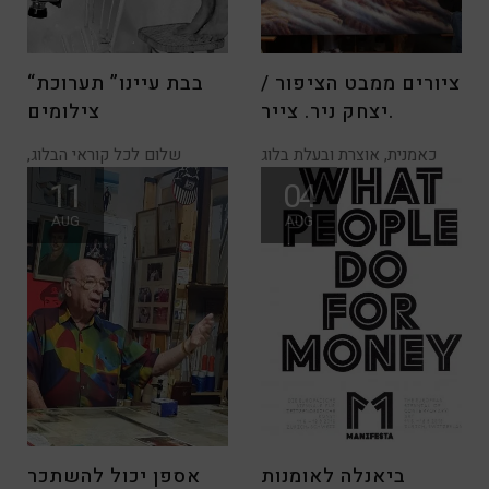
ציורים ממבט הציפור /
“בבת עיינו” תערוכת
יצחק ניר. צייר.
צילומים
כאמנית, אוצרת ובעלת בלוג
שלום לכל קוראי הבלוג,
אמנות – אני מקבלת עשרות
הלקוחות, אוהבי האמנות
11
04
פניות מאמנים שאקדיש
שעוקבים אחרי בארץ
AUG
AUG
להם פוסט
ביאנלה לאומנות
אספן יכול להשתכר