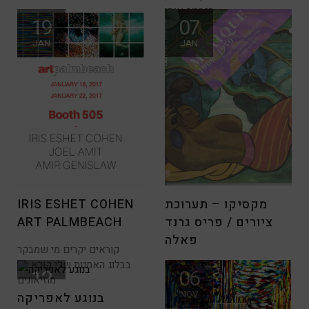
הזמינה אותי
“ההומור כדרך תקשורת עוזר
19
07
לשבור את מחסום הביישנות”
JAN
JAN
מאוריציו קטלאן
מקסיקו – תערוכת
IRIS ESHET COHEN
ציורים / פריס גרנד
ART PALMBEACH
פאלה
קוראים יקרים מי שמבקר
בבלוג האמנות שלי קורא על
שנת 2017 החלה וכבר ישנן
12
06
מוזיאונים
מספר תערוכות מדהימות וכמו
DEC
NOV
בנוגע לאפריקה
תמיד