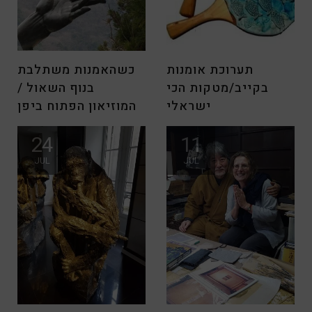
תערוכת אומנות
כשהאמנות משתלבת
בקייב/מטקות הכי
בנוף השאול /
ישראלי
המוזיאון הפתוח ביפן
תערוכת אומנות – “מטקות
The Hakone Open – Air
24
11
הכי-ישראלי “ למבקרים
Museumבנסיעה של שעה
JUL
JUL
בתקופה הקרובה בקייב ,
מטוקיו מתגלה