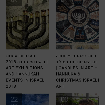
NOV
NOV
מדמיינת שאילו הייתי מרכזת
חגיגות פורים ורגע לפני פסח
נרות באמנות – חנוכה
תערוכות אמנות
חג האורות וחג המולד
ו-אירועי חנוכה 2018 |
ART EXHIBITIONS
| CANDLES IN ART –
AND HANNUKAH
HANNUKA &
EVENTS IN ISRAEL
CHRISTMAS ISRAELI
2018
ART
הרבה מאיתנו מוצאים זמן
מחפשים מה לעשות בחג חנוכה
22
03
בחופשת החנוכה לעשות
2018? ארט בלוג מציג מספר
NOV
NOV