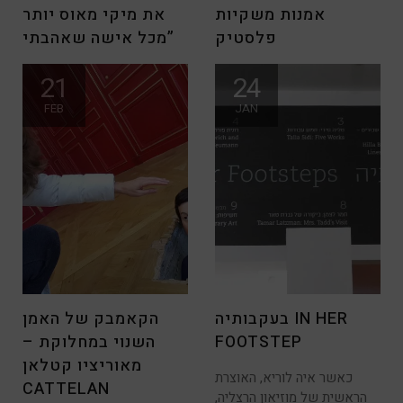
אמנות משקיות
את מיקי מאוס יותר
פלסטיק
מכל אישה שאהבתי”
הכישרון הגדול של אמן מוכשר
לכבוד יום האישה שמתערבב
21
24
הוא לדעת לעשות אומנות יש
לו בהכנות לפורים אני משתפת
FEB
JAN
אותכם
בעקבותיה IN HER
הקאמבק של האמן
FOOTSTEP
השנוי במחלוקת –
מאוריציו קטלאן
כאשר איה לוריא, האוצרת
CATTELAN
הראשית של מוזיאון הרצליה,