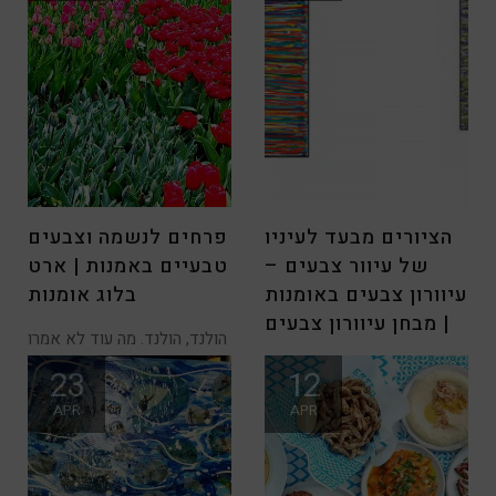
הציורים מבעד לעיניו
פרחים לנשמה וצבעים
של עיוור צבעים –
טבעיים באמנות | ארט
עיוורון צבעים באומנות
בלוג אומנות
| מבחן עיוורון צבעים
הולנד, הולנד. מה עוד לא אמרו
עליה? מי שמטייל ומסתובב
לאחר שסיימתי את עבודת
23
12
האוצרות בתערוכה “דליה עשת
APR
APR
– שמה