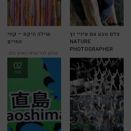
צלם טבע עם עיניי נץ
שילה היקס – קווי
NATURE
החיים
PHOTOGRAPHER
שלום לכל קוראי הארט בלוג.
מרגש לראות איך ביקור
לאחרונה זכיתי להכיר צלם עם
02
11
בתערוכה
ראיית צילום מיוחדת במינה,
FEB
JAN
בזכות העובדה