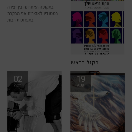
בתקופה האחרונה בין יצירה
בסטודיו לאוצרות אני מבקרת
בתערוכות רבות
הקול בראש
קוראים יקרים שמחה להזמין
02
19
אותכם לתערוכה בה אני
OCT
AUG
לוקחת חלק