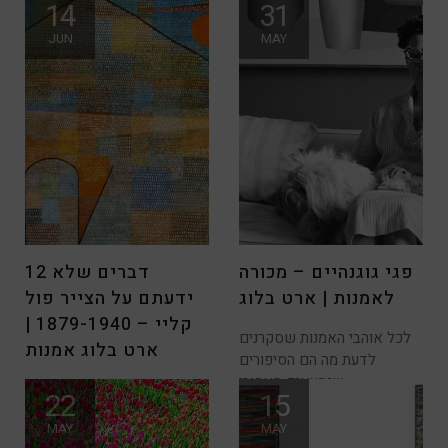
14
31
זאת המונה ליזה? | ארט בלוג
טיילנו במוזיאון הלובר וביקרנו
JUN
MAY
את ה-“ג’קאנדה” (סודותיה
פגי גוגנהיים – מכורה
12 דברים שלא
לאמנות | ארט בלוג
ידעתם על הצייר פול
קליי – 1879-1940 |
לכל אוהבי האמנות שסקרנים
ארט בלוג אמנות
לדעת מה הם הסיפורים
שנמצאים מאחורי
כ- אמנית ישראלית שעובדת
22
15
עם הרבה צבע, אחד האמנים
MAY
MAY
שאני מושפעת מהם