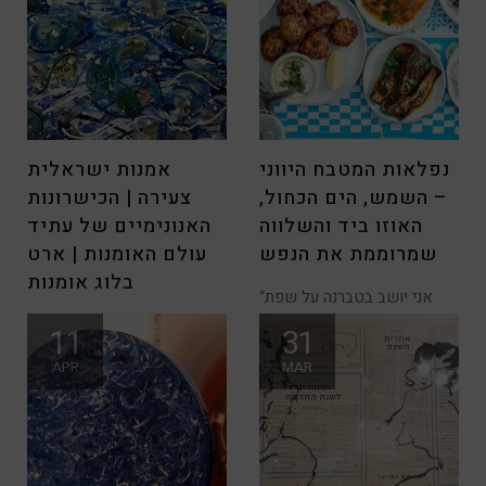
נפלאות המטבח היווני
אמנות ישראלית
– השמש, הים הכחול,
צעירה | הכישרונות
האוזו ביד והשלווה
האנונימיים של עתיד
שמרוממת את הנפש
עולם האומנות | ארט
בלוג אומנות
“אני יושב בטברנה על שפת
המים. הנגנים מנגנים והמוסיקה
חג שמח לכל האמנים הצעירים
11
31
שלהם
,הבוגרים וקוראי בלוג האמנות
APR
MAR
שלי