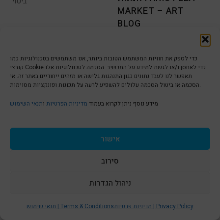
ביטוי
MARKET – ART
BLOG
פריס אהובתי מציעה לנו אין
17
21
סוף מוזיאונים, מונומנטים,
כדי לספק את חוויות המשתמש הטובות ביותר, אנו משתמשים בטכנולוגיות כמו
OCT
SEP
אמנות מכל
קובצי Cookie כדי לאחסן ו/או לגשת למידע על המכשיר. הסכמה לטכנולוגיות אלו
תאפשר לנו לעבד נתונים כגון התנהגות גלישה או מזהים ייחודיים באתר זה. אי
הסכמה או ביטול הסכמה עלולים להשפיע לרעה על תכונות ופונקציות מסוימות.
מידע נוסף ניתן לקרוא בעמוד
מדיניות הפרטיות
ו
תנאי השימוש
אישור
סירוב
שנה טובה! שנה של
מוזיאון פושקין
ניהול הגדרות
חופש
לאמנויות היפות
S
t
מדיניות פרטיות | Privacy Policy
תנאי שימוש | Terms & Conditions
מאחלת לכולם ששולחן החג
על ההתרגשות הרבה, הקשה
16
30
השנה יראה לפחות כמו שולחן
אפילו לתיאור, שחוויתי בעת