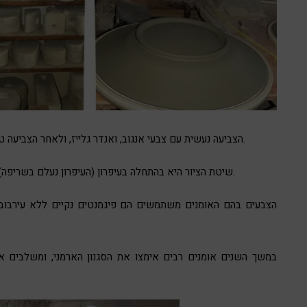
הצביעה נעשית עם צבעי אנגוב, ואנדר גלייז, ולאחר הצביעה טובלים את הכלי בגלזורה שקופה ושורפים אותו פעם נוספת.
שיטת הציור היא בהתחלה בעיפרון (העיפרון נעלם בשריפה), ואז צביעת האלמנטים וחיזוק קווי המתאר עם אנגוב שחור.
הצבעים בהם האומנים משתמשים הם פיגמנטים נקיים ללא עירבובים
במשך השנים אומנים רבים אימצו את הסגנון הארמני, ומשלבים 