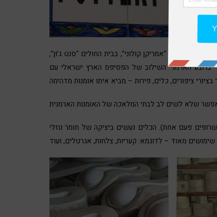
 השאר במלון “אמריקן קולוני”, בבית החולים “סנט ג’ון”,
ס” ברובע הארמני. השילוב של הפסיפס הארץ ישראלי עם
שרופים פעם אחת). הכלים נעשים ביציקה של חומר נוזלי