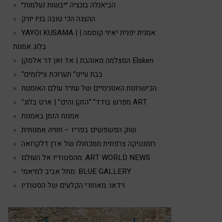
הביאנלה בונציה ״יבשות נעלמות״
ההצגה הכי טובה בניו יורק
YAYOI KUSAMA | אמנית יפנית יאיוי קוסמה |
בלוג אמנות
המצלמה מאוהבת | אד ואן דר אלסקן Elsken
“בבת עיינו” תערוכת צילומים
הכישרונות האנונימיים של עתיד עולם האומנות
“מפרש בודד” “הזקן והים” | ארט בלוג ART
אמנות הזמן באמנות
שוק הפשפשים בפריז – חוויה אמנותית
רומנטיקה צרפתית ממכחולו של אז’ן דלקרואה
מהסטודיו אל העולם: ART WORLD NEWS
מתל אביב למיאמי: BLUE GALLERY
וידאו: מאחורי הקלעים של הסטודיו