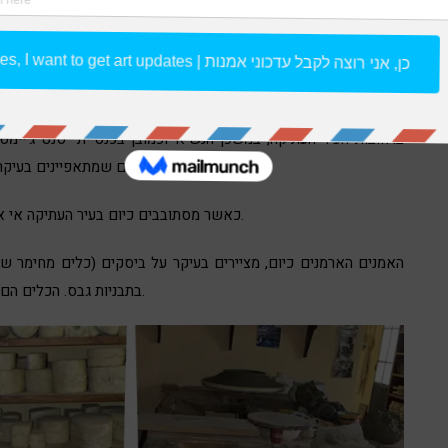
במקומות רבים באזור ירושלים אפשר לראות את האומנות הארמנית, בין
ברחובות העיר העתיקה, במשכן הנשיא וכמובן בכנסיית “סנט ג’יימ
המוטיבים הארמנים שמתאפיינים בעיקר בציורי ציפורים, כלים, פירות – מביא איתו אומנות מדהימה.
כאשר מסתובבים כיום בעיר העתיקה אי אפשר שלא לשים לב לבתי המלאכה של האומנות הארמנית.
האמנים הארמנים כיום, מציירים בעיקר על ביסקים (כלים מחימר ש
בתבניות גבס. הכלים הם שימושים מאוד – לדוגמא: קעריות, צלחות, אגרטלים, ועוד.