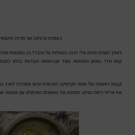
כאמנית קרמיקה אני מכירה אינסוף סגנונות ציור שיכולים להתאים ולהיות מיושמים בז’אנר הזה.
לאורך השנים פונים אלי הרבה בשאלות על ההבדל בין הסגנונות ושל
קצת סדר במגוון הסגנונות. בעוד שברשומה הקודמת בבלוג כתבת
את אריחי כיפת הסלע. המפגש של האומנים הארמנים עם אומנות ארץ 