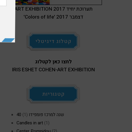
ART EXHIBITION 2017 תערוכת יחיד
'Colors of life' דצמבר 2017
קטלוג דיגיטלי
לחצו כאן לקטלוג
IRIS ESHET COHEN-ART EXHIBITION
קטגוריות
40 שנה למרכז פומפידו
(1)
Candles in art
(1)
Center Pompidou
(2)