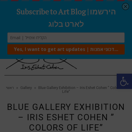
Tog
navi
Open 
ראשי
»
Gallery
»
Blue Gallery Exhibition – Iris Eshet Cohen ” Colors of
Life”
BLUE GALLERY EXHIBITION
– IRIS ESHET COHEN ”
COLORS OF LIFE”