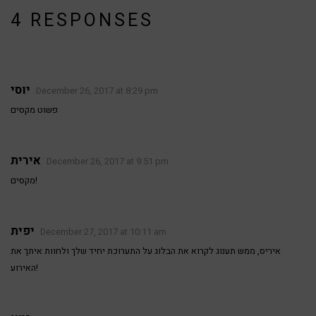
4 RESPONSES
יוסי
December 26, 2017 at 8:29 pm
פשוט מקסים
אירית
December 26, 2017 at 9:51 pm
מקסים!
יפית
December 27, 2017 at 10:11 am
איריס, ממש תענוג לקרוא את הבלוג על התערוכת יחיד שלך ולחוות איתך את
האירוע!