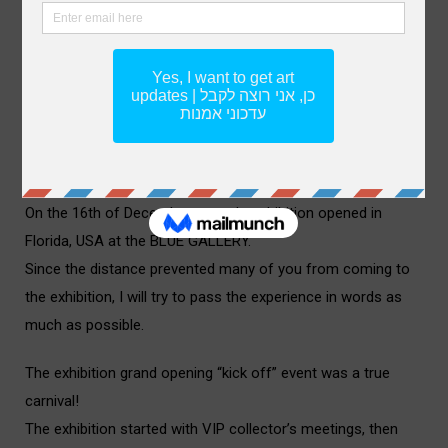
receiving a lot of responses and feedback from you. I truly
feel as though I created a group of art lovers with common
interests.
i
In this post I will try to share and convey to you the
professional experience I am going through these past few
days.
i
On the 16th of December my solo exhibition opened in
Florida, USA at the BLUE GALLERY.
i
Since the distance prevented many of you from coming to
the exhibition, I will try to pass the experience in words as
much as possible.
i
The exhibition grand opening “kick off” event was a true
carnival!
i
The exhibition started with VIP collector’s meetings, then