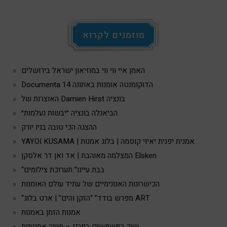
מוזמנים לקרוא
האמן איי ווי ווי במוזיאון ישראל בירושלים
Documenta 14 הדוקומנטה אומנות באתונה
האוצרות של Damien Hirst בונציה
הביאנלה בונציה ״יבשות נעלמות״
ההצגה הכי טובה בניו יורק
YAYOI KUSAMA | אמנית יפנית יאיוי קוסמה | בלוג אמנות
המצלמה מאוהבת | אד ואן דר אלסקן Elsken
“בבת עיינו” תערוכת צילומים
הכישרונות האנונימיים של עתיד עולם האומנות
“מפרש בודד” “הזקן והים” | ארט בלוג ART
אמנות הזמן באמנות
שוק הפשפשים בפריז – חוויה אמנותית