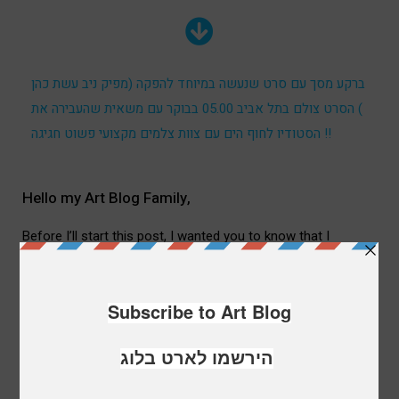
ברקע מסך עם סרט שנעשה במיוחד להפקה (מפיק ניב עשת כהן
) הסרט צולם בתל אביב 05.00 בבוקר עם משאית שהעבירה את
הסטודיו לחוף הים עם צוות צלמים מקצועי פשוט חגיגה !!
Hello my Art Blog Family,
i
Before I’ll start this post, I wanted you to know that I
honestly feel that each and every one of you, my art blog
readers, have a part in my success as an artist.
i
In these past years I have shared with you my passions and
inspirations, my art activities and exhibitions I take part in, as
well as other artists in Israel and abroad and have been