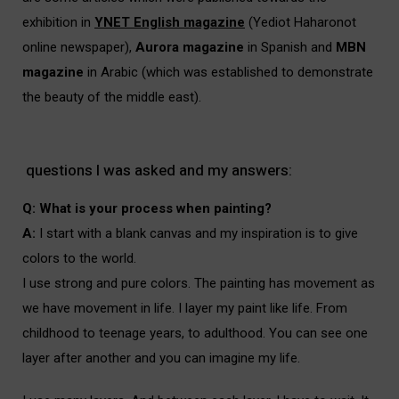
exhibition in
YNET English magazine
(Yediot Haharonot
online newspaper),
Aurora magazine
in Spanish
and
MBN
magazine
in Arabic
(which was established to demonstrate
the beauty of the middle east).
i
questions I was asked and my answers:
i
Q: What is your process when painting?
i
A:
I start with a blank canvas and my inspiration is to give
colors to the world.
i
I use strong and pure colors. The painting has movement as
we have movement in life. I layer my paint like life. From
childhood to teenage years, to adulthood. You can see one
layer after another and you can imagine my life.
i