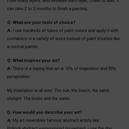
I use many layers. And between each layer, I have to wait. It
can take 2 to 3 months to finish a painting.
i
Q: What are your tools of choice?
i
A:
I use hundreds of tubes of paint colors and apply it with
containers in a variety of sizes instead of paint brushes like
a normal painter.
i
Q: What inspires your art?
i
A:
There is a saying that art is 10% of inspiration and 90%
perspiration.
i
My inspiration is all over. The sun, the beach, the sand,
skylight. The boats and the water.
i
Q: How would you describe your art?
i
A:
My art resembles famous abstract artists like
Pollock.abstract expressionist movement, i use the drip