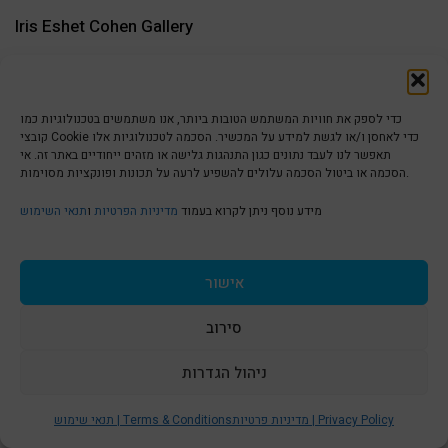
Iris Eshet Cohen Gallery
www.iris-art.co.il
3 Ratzif Haaliya Haaliya Hashniya st
כדי לספק את חוויות המשתמש הטובות ביותר, אנו משתמשים בטכנולוגיות כמו
Tlv Jaffa Port
קובצי Cookie כדי לאחסן ו/או לגשת למידע על המכשיר. הסכמה לטכנולוגיות אלו
תאפשר לנו לעבד נתונים כגון התנהגות גלישה או מזהים ייחודיים באתר זה. אי
הסכמה או ביטול הסכמה עלולים להשפיע לרעה על תכונות ופונקציות מסוימות.
+972505570348
מידע נוסף ניתן לקרוא בעמוד
מדיניות הפרטיות
ו
תנאי השימוש
אישור
סירוב
ניהול הגדרות
Sc
t
מדיניות פרטיות | Privacy Policy
תנאי שימוש | Terms & Conditions