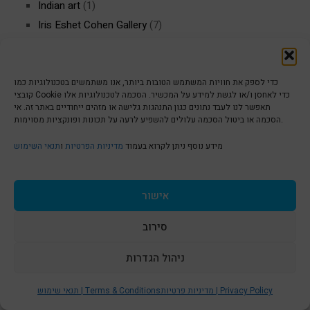
Indian art
(1)
Iris Eshet Cohen Gallery
(7)
israeli art
(6)
Israeli artist
(8)
jaffa art
(6)
כדי לספק את חוויות המשתמש הטובות ביותר, אנו משתמשים בטכנולוגיות כמו
קובצי Cookie כדי לאחסן ו/או לגשת למידע על המכשיר. הסכמה לטכנולוגיות אלו
Jaffa Gallery
(6)
תאפשר לנו לעבד נתונים כגון התנהגות גלישה או מזהים ייחודיים באתר זה. אי
הסכמה או ביטול הסכמה עלולים להשפיע לרעה על תכונות ופונקציות מסוימות.
Jaffa history
(3)
Keith Haring
(1)
מידע נוסף ניתן לקרוא בעמוד
מדיניות הפרטיות
ו
תנאי השימוש
Menorah Art
(1)
Organic art
(1)
אישור
paul klee
(1)
places
(1)
סירוב
Quote
(1)
quotes
(1)
ניהול הגדרות
S
Tel Aviv Art Gallery
(5)
t
מדיניות פרטיות | Privacy Policy
תנאי שימוש | Terms & Conditions
Uncategorized
(8)