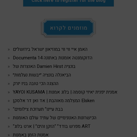
Click here to register for the blog
מוזמנים לקרוא
האמן איי ווי ווי במוזיאון ישראל בירושלים
Documenta 14 הדוקומנטה אומנות באתונה
האוצרות של Damien Hirst בונציה
הביאנלה בונציה ״יבשות נעלמות״
ההצגה הכי טובה בניו יורק
YAYOI KUSAMA | אמנית יפנית יאיוי קוסמה | בלוג אמנות
המצלמה מאוהבת | אד ואן דר אלסקן Elsken
“בבת עיינו” תערוכת צילומים
הכישרונות האנונימיים של עתיד עולם האומנות
“מפרש בודד” “הזקן והים” | ארט בלוג ART
אמנות הזמן באמנות