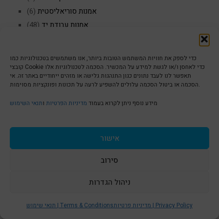
אמנות סוריאליסטית
(6)
אמנות עבודת יד
(48)
אמנות עכשווית
(14)
אמנות צ'ילה
(1)
כדי לספק את חוויות המשתמש הטובות ביותר, אנו משתמשים בטכנולוגיות כמו
אמנות צילום
(5)
קובצי Cookie כדי לאחסן ו/או לגשת למידע על המכשיר. הסכמה לטכנולוגיות אלו
תאפשר לנו לעבד נתונים כגון התנהגות גלישה או מזהים ייחודיים באתר זה. אי
אמנות קוקוס
(2)
הסכמה או ביטול הסכמה עלולים להשפיע לרעה על תכונות ופונקציות מסוימות.
אמנות שוויצרית
(2)
מידע נוסף ניתן לקרוא בעמוד
מדיניות הפרטיות
ו
תנאי השימוש
אמנית
(40)
אמנית תל אביב
(31)
אנדי וורהול
(4)
אישור
אנדריי דרן צייר
(1)
סירוב
אספנות
(10)
אספנות של ציורי פיסארו
(1)
ניהול הגדרות
S
ארט בלוג
(63)
אריק איינשטיין
(1)
t
מדיניות פרטיות | Privacy Policy
תנאי שימוש | Terms & Conditions
ארנסט המינגווי
(1)