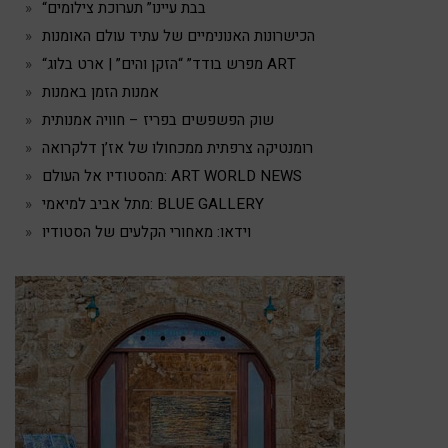
“בבת עיינו” תערוכת צילומים
הכישרונות האנונימיים של עתיד עולם האומנות
“מפרש בודד” “הזקן והים” | ארט בלוג ART
אמנות הזמן באמנות
שוק הפשפשים בפריז – חוויה אמנותית
רומנטיקה צרפתית ממכחולו של אז’ן דלקרואה
מהסטודיו אל העולם: ART WORLD NEWS
מתל אביב למיאמי: BLUE GALLERY
וידאו: מאחורי הקלעים של הסטודיו