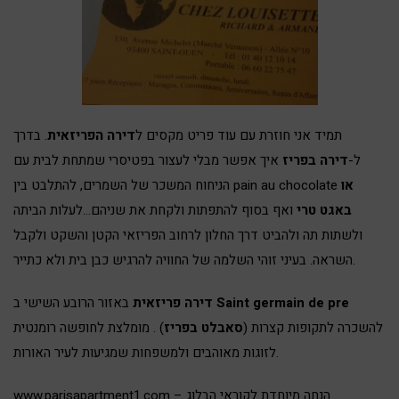
תמיד אני חוזרת עם עוד פריט מקסים ל
דירה הפריזאית
. בדרך
ל-
דירה בפריז
איך אפשר מבלי לעצור בפטיסרי שמתחת לבית עם
או
הניחוח המשכר של השמרים, להתלבט בין pain au chocolate
באגט טרי
ואף בסוף להתפתות ולקחת את שניהם…לעלות הביתה
ולשתות תה ולהביט דרך החלון לרחוב הפריזאי הקטן והשקט ולקבל
השראה. בעיני זוהי השלמה של החוויה להרגיש כבן בית ולא כתייר.
Saint germain de pre
באזור הרובע השישי ב
דירה פריזאית
להשכרה לתקופות קצרות (
סאבלט בפריז
) . מומלצת לחופשה רומנטית
לזוגות מאוהבים ולמשפחות שמגיעות לעיר האורות.
– הנחה מיוחדת לקוראי הבלוג.
www.parisapartment1.com