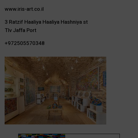
www.iris-art.co.il
3 Ratzif Haaliya Haaliya Hashniya st
Tlv Jaffa Port
+972505570348