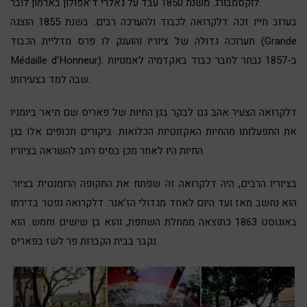
לוקסמבורג. משנת 1850 עבד על גאלרי ד’אפולון בארמון לובר.
בערוב חייו זכה דלקרואה לכבוד ולהערכה רבים. בשנת 1855 הוצגה
תערוכה גדולה של ציוריו והוענק לו פרס מדליית הכבוד (Grande
Médaille d’Honneur). ב-1857 נבחר לחבר כבוד באקדמיה לאמנויות
שבה למד בצעירותו.
דלקרואה הצעיר אהב גם לבקר בגן החיות של פאריס שם תיאר ביומניו
את התפעלותו מהחיות האקזוטיות הכלואות. ביקורים תכופים אלו בגן
החיות היו לאחר מכן בסיס רחב להשראה בציוריו.
בציוריו הרבים, היה דלקרואה זה שפתח את התקופה הרומנטית בציור.
הוא נחשב מאז ועד היום לאחד מגדולי הז’אנר. דלקרואה נפטר בדירתו
באוגוסט 1863 כתוצאה ממחלת השחפת‏, והוא בן שישים וחמש. הוא
נקבר בבית הקברות פר לשז בפאריס.