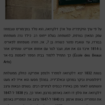
על פי ערך הויקיפדיה של אז’ן דלקרואה
, הוא נולד בסן־מוריס שבמחוז
עמק המארן בצרפת, למשפחה בעלת ייחוס רב. כילד גרה משפחתו
בבורדו, עד שאביו נפטר כשהיה בן 7, אז, חזרה משפחתו לפאריס.
ב-1814 איבד גם את אמו, ועבר לגור עם אחותו אנרייט. שנתיים אחר
כך התחיל ללמוד בבית הספר לאמנות בוז-אר (École des Beaux
Arts).
בשנת 1832 יצא דלקרואה לספרד ולצפון אפריקה כחלק ממשלחת
דיפלומטית וביקר במרוקו ובאלג’יריה. במהלך מסעו הוא אייר לא מעט
והשתמש לאחר מכן באיוריו כבסיס לציורים רבים. בשנים הבאות עיצב
דלקרואה את סלון דו רואה בארמון בורבון, ואחר כך, בין 1838 ל-1847
את הספרייה באותו ארמון. בין 1840 ל-1847 עיצב את הספרייה בארמון