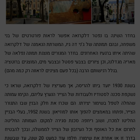
בחדר השינה בו נפטר דלקרואה אפשר לראות פורטרטים של בני
משפחה, ובהם תמונתה של ג’ני דה גיו, המשרתת הנאמנה של דלקרואה
שהיתה איתו ברגעיו האחרונים. בחדר המגורים מוצגת תמונה נפלאה של
מאריה מגדלנה, וכן ציורים בצבעי פסטל ובצבעי מים, המוצגים ברוטציה
בגלל רגישותם הרבה (בכל פעם מציגים לראווה רק כמה מהם).
בשנת 1930 יועד ביתו להריסה, אך מעריציו של דלקרואה, שראו כי
נשקפת סכנה לסטודיו ולעבודות של הצייר הנערץ עליהם, הקימו עמותה
שהחלה לטפל בשימור יצירתו. הם שכרו את חלק הבנין שבו התגורר
הצייר, ופתחו במאמצים להפוך אותו למוזיאון. בשנת 1952, בעלי הבניין
החליטו למכרו, ושוב ריחפה סכנת סגירה למקום. העמותה החליטה
לתרום את כל האוסף וכל העיזבון של הצייר לממשלה, ובכך להבטיח
בדרך זו או אחרת את שימורו. חלפו עוד כמעט 20 שנה, עד שבשנת