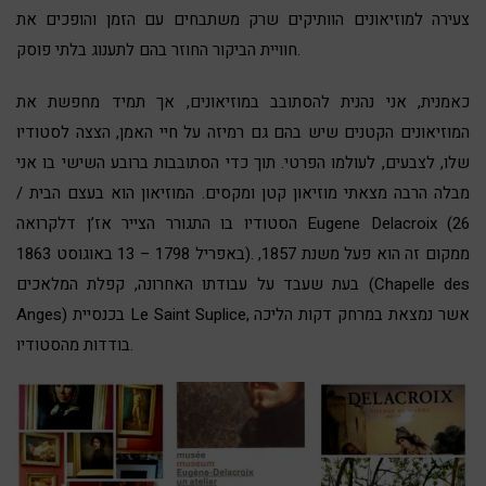
צעירה למוזיאונים הוותיקים שרק משתבחים עם הזמן והופכים את
חוויית הביקור החוזר בהם לתענוג בלתי פוסק.
כאמנית, אני נהנית להסתובב במוזיאונים, אך תמיד מחפשת את
המוזיאונים הקטנים שיש בהם גם רמיזה על חיי האמן, הצצה לסטודיו
שלו, לצבעים, לעולמו הפרטי. תוך כדי הסתובבות ברובע השישי בו אני
מבלה הרבה מצאתי מוזיאון קטן ומקסים. המוזיאון הוא בעצם הבית /
הסטודיו בו התגורר הצייר אז’ן דלקרואה Eugene Delacroix (26
באפריל 1798 – 13 באוגוסט 1863). ממקום זה הוא פעל משנת 1857,
בעת שעבד על עבודתו האחרונה, קפלת המלאכים (Chapelle des
Anges) בכנסיית Le Saint Suplice, אשר נמצאת במרחק דקות הליכה
בודדות מהסטודיו.