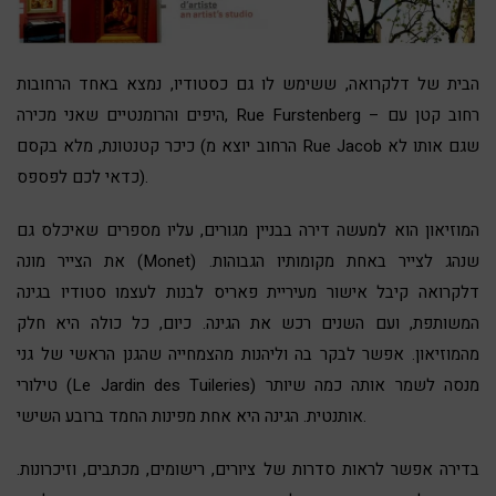
הבית של דלקרואה, ששימש לו גם כסטודיו, נמצא באחד הרחובות
היפים והרומנטיים שאני מכירה, Rue Furstenberg – רחוב קטן עם
כיכר קטנטונת, מלא בקסם (הרחוב יוצא מ Rue Jacob שגם אותו לא
כדאי לכם לפספס).
המוזיאון הוא למעשה דירה בבניין מגורים, עליו מספרים שאיכלס גם
את הצייר מונה (Monet) שנהג לצייר באחת מקומותיו הגבוהות.
דלקרואה קיבל אישור מעיריית פאריס לבנות לעצמו סטודיו בגינה
המשותפת, ועם השנים רכש את הגינה. כיום, כל כולה היא חלק
מהמוזיאון. אפשר לבקר בה וליהנות מהצמחייה שהגנן הראשי של גני
טילורי (Le Jardin des Tuileries) מנסה לשמר אותה כמה שיותר
אותנטית. הגינה היא אחת מפינות החמד ברובע השישי.
בדירה אפשר לראות סדרות של ציורים, רישומים, מכתבים, וזיכרונות.