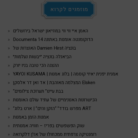
מוזמנים לקרוא
האמן איי ווי ווי במוזיאון ישראל בירושלים
Documenta 14 הדוקומנטה אומנות באתונה
האוצרות של Damien Hirst בונציה
הביאנלה בונציה ״יבשות נעלמות״
ההצגה הכי טובה בניו יורק
YAYOI KUSAMA | אמנית יפנית יאיוי קוסמה | בלוג אמנות
המצלמה מאוהבת | אד ואן דר אלסקן Elsken
“בבת עיינו” תערוכת צילומים
הכישרונות האנונימיים של עתיד עולם האומנות
“מפרש בודד” “הזקן והים” | ארט בלוג ART
אמנות הזמן באמנות
שוק הפשפשים בפריז – חוויה אמנותית
רומנטיקה צרפתית ממכחולו של אז’ן דלקרואה