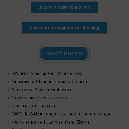
לחץ כאן לרישום לארט בלוג
Click here to register for the blog
מוזמנים לקרוא
האמן איי ווי ווי במוזיאון ישראל בירושלים
Documenta 14 הדוקומנטה אומנות באתונה
האוצרות של Damien Hirst בונציה
הביאנלה בונציה ״יבשות נעלמות״
ההצגה הכי טובה בניו יורק
YAYOI KUSAMA | אמנית יפנית יאיוי קוסמה | בלוג אמנות
המצלמה מאוהבת | אד ואן דר אלסקן Elsken