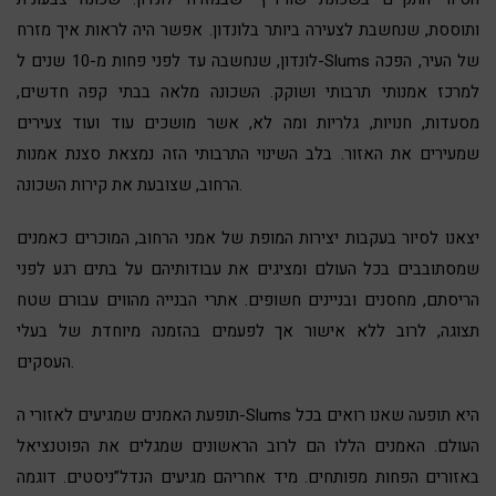
ותוססת, שנחשבת לצעירה ביותר בלונדון. אפשר היה לראות איך מזרח
לונדון, שנחשבה עד לפני פחות מ-10 שנים ל-Slums של העיר, הפכה
למרכז אמנותי תרבותי ושוקק. השכונה מלאה בבתי קפה חדשים,
מסעדות, חנויות, גלריות ומה לא, אשר מושכים עוד ועוד צעירים
שמעירים את האזור. בלב השינוי התרבותי הזה נמצאת סצנת אמנות
הרחוב, שצובעת את קירות השכונה.
יצאנו לסיור בעקבות יצירות המופת של אמני הרחוב, המוכרים כאמנים
שמסתובבים בכל העולם ומציגים את עבודותיהם על בתים רגע לפני
הריסתם, מחסנים ובניינים חשופים. אתרי הבנייה מהווים עבורם שטח
תצוגה, לרוב ללא אישור אך לפעמים בהזמנה מיוחדת של בעלי
העסקים.
תופעת האמנים שמגיעים לאזורי ה-Slums היא תופעה שאנו רואים בכל
העולם. האמנים הללו הם לרוב הראשונים שמגלים את הפוטנציאל
באזורים הפחות מפותחים. מיד אחריהם מגיעים הנדל”ניסטים. דוגמה