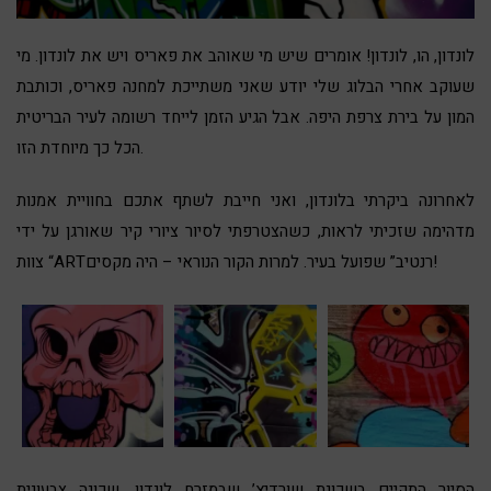
לונדון, הו, לונדון! אומרים שיש מי שאוהב את פאריס ויש את לונדון. מי
שעוקב אחרי הבלוג שלי יודע שאני משתייכת למחנה פאריס, וכותבת
המון
על
בירת
צרפת
היפה
. אבל הגיע הזמן לייחד רשומה לעיר הבריטית
הכל כך מיוחדת הזו.
לאחרונה ביקרתי בלונדון, ואני חייבת לשתף אתכם בחוויית אמנות
מדהימה שזכיתי לראות, כשהצטרפתי לסיור ציורי קיר שאורגן על ידי
” שפועל בעיר. למרות הקור הנוראי – היה מקסים!
ARTרנטיב
צוות “
הסיור התקיים בשכונת שורדיץ’ שבמזרח לונדון. שכונה צבעונית