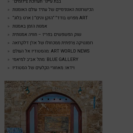
“בבת עיינו” תערוכת צילומים
הכישרונות האנונימיים של עתיד עולם האומנות
“מפרש בודד” “הזקן והים” | ארט בלוג ART
אמנות הזמן באמנות
שוק הפשפשים בפריז – חוויה אמנותית
רומנטיקה צרפתית ממכחולו של אז’ן דלקרואה
מהסטודיו אל העולם: ART WORLD NEWS
מתל אביב למיאמי: BLUE GALLERY
וידאו: מאחורי הקלעים של הסטודיו