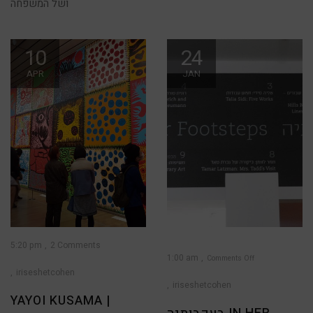
ושל המשפחה
10
24
APR
JAN
5:20 pm
2 Comments
1:00 am
Comments Off
iriseshetcohen
on
בעקבותיה
In
iriseshetcohen
Her
Footstep
YAYOI KUSAMA |