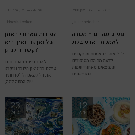
3:10 pm
7:00 pm
Comments Off
Comments Off
on
on
פגי
הסודות
גוגנהיים
מאחורי
iriseshetcohen
iriseshetcohen
–
האוזן
מכורה
של
לאמנות
ואן
|
גוך
פגי גוגנהיים – מכורה
הסודות מאחורי האוזן
ארט
ואיך
בלוג
היא
קשורה
לאמנות | ארט בלוג
של ואן גוך ואיך היא
לגוגן?
קשורה לגוגן?
לכל אוהבי האמנות שסקרנים
לדעת מה הם הסיפורים
לאחר הפוסט הקודם בו
שנמצאים מאחורי שמות
טיילנו במוזיאון הלובר וביקרנו
המוזיאונים…
את ה-“ג’קאנדה” (סודותיה
של המונה ליזה)
23
12
APR
APR