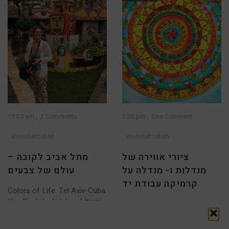
יוצרות ב- אומנות ישראלית,
10:04 am
2 Comments
5:00 pm
One Comment
iriseshetcohen
iriseshetcohen
ציורי אווירה של
מתל אביב לקובה –
מנדלות ו- מנדלה על
עולם של צבעים
קרמיקה עבודת יד
Colors of Life: Tel Aviv-Cuba
(for English click here) בטיול
ציורי מנדלה על בד קנווס
1
2
להוואנה בירת
וקרמיקה בשנים האחרונות ציורי
מנדלה נראים יותר