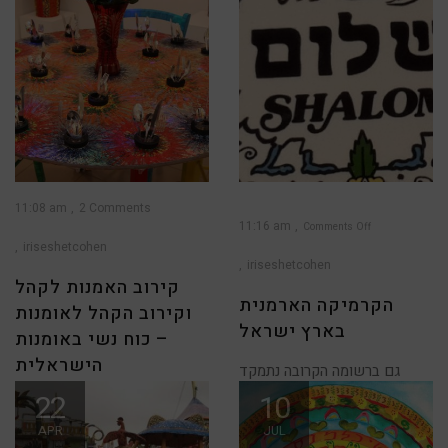
11:08 am
2 Comments
11:16 am
Comments Off
iriseshetcohen
on
הקרמיקה
הארמנית
iriseshetcohen
בארץ
ישראל
קירוב האמנות לקהל
הקרמיקה הארמנית
וקירוב הקהל לאומנות
בארץ ישראל
– כוח נשי באומנות
הישראלית
גם ברשומה הקרובה נתמקד
בקרמיקה, והפעם - על המוטיבים
22
10
כאמנית יוצרת וכאישה אוצרת,
הארמנים שעשו לכאן
אני נתקלת יותר ויותר בנשים
APR
JUL