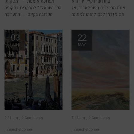
בחודשי הקיץ יוון היא
תערוכת אומנות – “מטקות
אחת מהיעדים הפופלארים, אז
הכי-ישראלי “ למבקרים בתקופה
אם מזדמן לכם להגיע לאתונה
הקרובה בקייב , התערוכה
03
22
JUN
MAY
9:31 pm
2 Comments
7:46 am
2 Comments
iriseshetcohen
iriseshetcohen