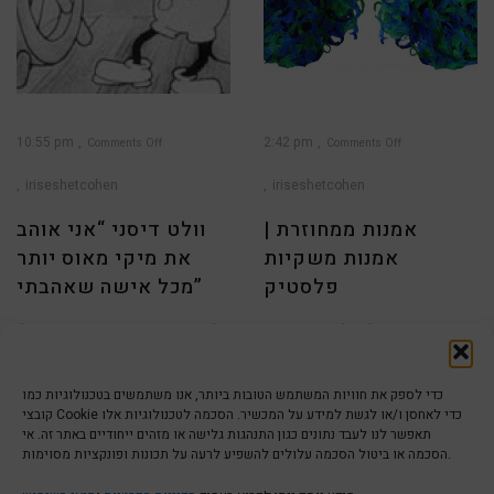
10:55 pm
2:42 pm
Comments Off
Comments Off
on
on
אמנות
וולט
ממחוזרת
דיסני
iriseshetcohen
iriseshetcohen
|
“אני
אמנות
אוהב
משקיות
את
פלסטיק
מיקי
אמנות ממחוזרת |
וולט דיסני “אני אוהב
מאוס
יותר
מכל
אמנות משקיות
את מיקי מאוס יותר
אישה
שאהבתי”
פלסטיק
מכל אישה שאהבתי”
הכישרון הגדול של אמן מוכשר
לכבוד יום האישה שמתערבב לו
1
2
3
4
5
6
7
הוא לדעת לעשות אומנות יש
בהכנות לפורים אני משתפת
מאין; הראש
אותכם בהצצה לרישומים
כדי לספק את חוויות המשתמש הטובות ביותר, אנו משתמשים בטכנולוגיות כמו
קובצי Cookie כדי לאחסן ו/או לגשת למידע על המכשיר. הסכמה לטכנולוגיות אלו
תאפשר לנו לעבד נתונים כגון התנהגות גלישה או מזהים ייחודיים באתר זה. אי
הסכמה או ביטול הסכמה עלולים להשפיע לרעה על תכונות ופונקציות מסוימות.
הצהרת נגישות | Accessibility