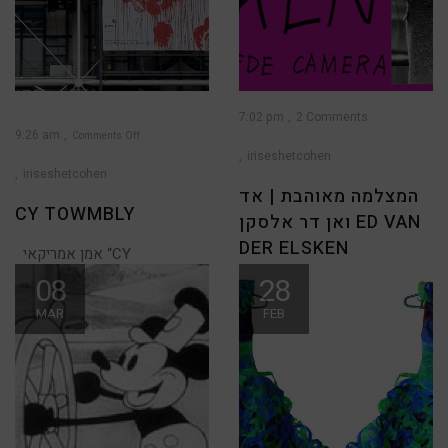
7:02 pm
2 Comments
9:26 am
Comments Off
iriseshetcohen
on
CY
TOWMBLY
iriseshetcohen
המצלמה מאוהבת | אד
CY TOWMBLY
ואן דר אלסקן ED VAN
DER ELSKEN
אמן אמריקאי “CY
TWOMBLY” זכרו את שמו ומי
08
28
להיות צלם זאת דרך חיים,
שמזדמן לראות תערוכה
כשמתרגלים לראות את החיים
MAR
FEB
דרך העדשה תמיד