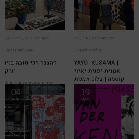
10:14 am
One Comment
5:20 pm
2 Comments
iriseshetcohen
iriseshetcohen
YAYOI KUSAMA |
ההצגה הכי טובה בניו
אמנית יפנית יאיוי
יורק
קוסמה | בלוג אמנות
מזה תקופה שהציורים שלי
04
19
מוצגים נמכרים בגלריית Blue
תערוכה שמחה לחג שמח! יפן –
Gallery במיאמי. בסוף השבוע
ארץ השמש העולה! את הרומן
APR
MAR
שלי