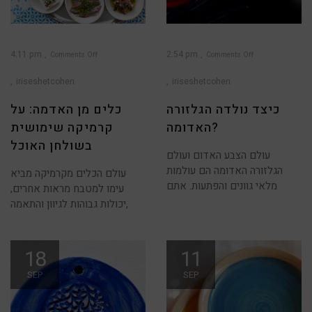
4:11 pm
2:54 pm
Comments Off
Comments Off
on
on
כיצד
כלים
נולדה
מן
iriseshetcohen
iriseshetcohen
הגלזורה
האדמה:
האדומה?
על
קרמיקה
שימושית
כיצד נולדה הגלזורה
כלים מן האדמה: על
בשולחן
האוכל
האדומה?
קרמיקה שימושית
בשולחן האוכל
עולם הצבע האדום ועולם
הגלזורה האדומה הם עולמות
עולם הכלים מקרמיקה מביא
מלאי גוונים והפתעות. אתם
עימו למטבח מראות אחרים,
יכולות גבוהות לגיוון והתאמה,
18
11
SEP
SEP