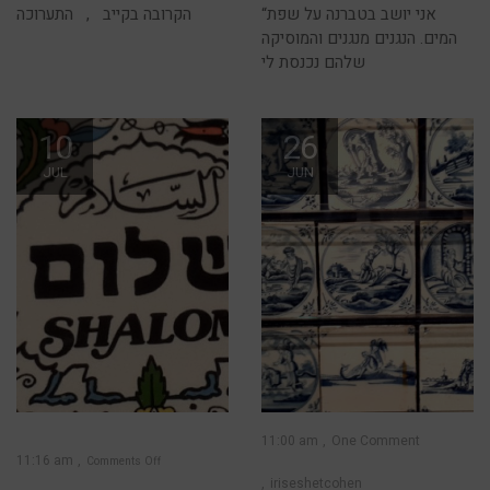
“אני יושב בטברנה על שפת
הקרובה בקייב , התערוכה
המים. הנגנים מנגנים והמוסיקה
שלהם נכנסת לי
10
26
JUL
JUN
11:00 am
One Comment
11:16 am
Comments Off
iriseshetcohen
on