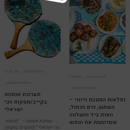
AUG
APR
12:01 pm
3 Comments
6:44 pm
Comments Off
iriseshetcohen
on
נפלאות
המטבח
iriseshetcohen
היווני
–
תערוכת אומנות
השמש,
הים
נפלאות המטבח היווני –
הכחול,
בקייב/מטקות הכי
האוזו
ביד
השמש, הים הכחול,
והשלווה
ישראלי
שמרוממת
את
הנפש
האוזו ביד והשלווה
תערוכת אומנות – “מטקות
שמרוממת את הנפש
הכי-ישראלי “ למבקרים בתקופה