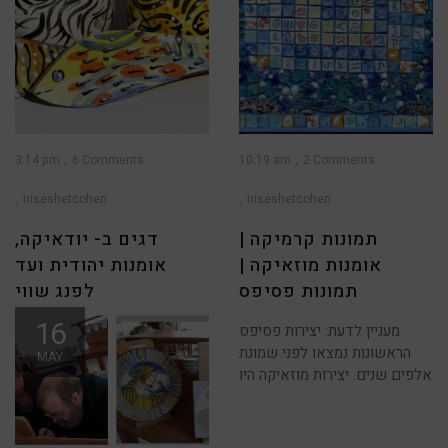
3:14 pm
6 Comments
10:19 am
2 Comments
iriseshetcohen
iriseshetcohen
תמונות קרמיקה |
דגים ב- יודאיקה,
אומנות מוזאיקה |
אומנות יהודית ועד
תמונות פסיפס
לפנג שווי
16
מעניין לדעת: יצירות פסיפס
ב- אומנות יהודית סימנים רבים;
הראשונות נמצאו לפני שמונת
אחד הסימנים שחוזרים בעבודות
MAY
אלפים שנים. יצירות מוזאיקה היו
אומנות היודאיקה אילו