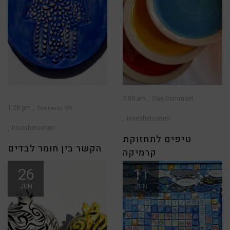
7:00 am
One Comment
1:28 pm
Comments Off
iriseshetcohen
on
הקשר
בין
iriseshetcohen
חומר
לבדים
טיפים לתחזוקת
הקשר בין חומר לבדים
קרמיקה
העבודה בחומר לא מפסיקה
26
11
האם מותר לאכול ולשתות בכלי
לרגש ולהפתיע עם רעיונות
קרמיקה, האם הם יעילים לתנור
JUN
JUN
חדשים. עם קצת דמיון
ולמיקרוגל, ומה