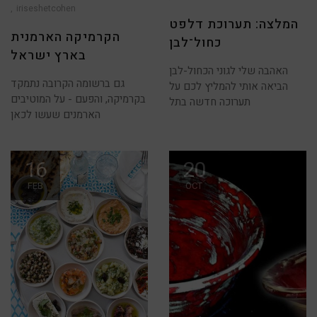
הקרמיקה
הארמנית
iriseshetcohen
בארץ
ישראל
המלצה: תערוכת דלפט
הקרמיקה הארמנית
כחול־לבן
בארץ ישראל
האהבה שלי לגוני הכחול-לבן
גם ברשומה הקרובה נתמקד
הביאה אותי להמליץ לכם על
בקרמיקה, והפעם - על המוטיבים
תערוכה חדשה בתל
הארמנים שעשו לכאן
16
20
FEB
OCT