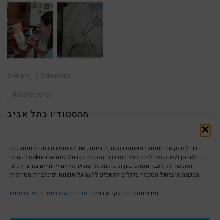
3:48 pm
2 Comments
iriseshetcohen
מהסטודיו בתל אביב
לדרוטה באיטליה |
איריס עשת כהן
כדי לספק את חוויות המשתמש הטובות ביותר, אנו משתמשים בטכנולוגיות כמו
קובצי Cookie כדי לאחסן ו/או לגשת למידע על המכשיר. הסכמה לטכנולוגיות אלו
ברוכים הבאים לבלוג של סטודיו
תאפשר לנו לעבד נתונים כגון התנהגות גלישה או מזהים ייחודיים באתר זה. אי
לאומנות – שמי איריס עשת כהן,
הסכמה או ביטול הסכמה עלולים להשפיע לרעה על תכונות ופונקציות מסוימות.
אמנית
הצהרת נגישות | Accessibility
מידע נוסף ניתן לקרוא בעמוד
מדיניות הפרטיות
ו
תנאי השימוש