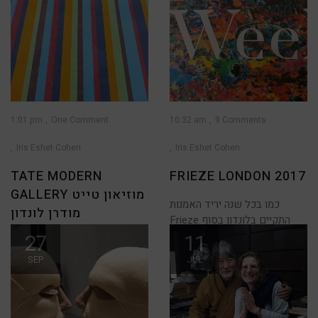
1:01 pm
One Comment
10:32 am
9 Comments
Iris Eshet Cohen
Iris Eshet Cohen
TATE MODERN
FRIEZE LONDON 2017
GALLERY מוזיאון טייט
כמו בכל שנה יריד האמנות
מודרן לונדון
Frieze התקיים בלונדון בסוף
שבוע האחרון, היריד
27
11
טייט גלרי – המוזיאון הלאומי
של בריטניה לאמנות מודרנית ,
SEP
JUL
כמו כל