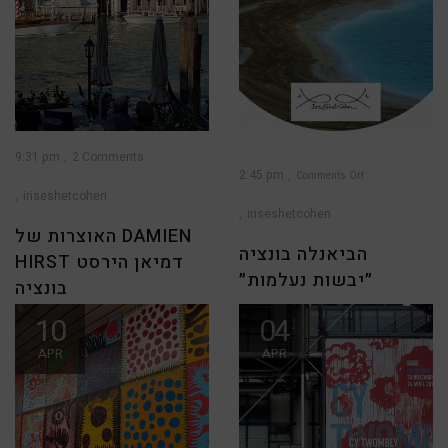
9:31 pm
2 Comments
2:45 pm
Comments Off
iriseshetcohen
on
הביאנלה
בונציה
iriseshetcohen
״יבשות
נעלמות״
האוצרות של DAMIEN
הביאנלה בונציה
HIRST דמיאן הירסט
״יבשות נעלמות״
בונציה
חגיגות הבינאלה בונציה Biennale
10
04
בעקבות הפוסט שכתבתי על
di Venezia מוצאת את עצמי
התערוכה “יבשות נעלמות” בה אני
APR
APR
בטיסה לונציה ומסביבי
מציגה בביאנלה בונציה קיבלתי