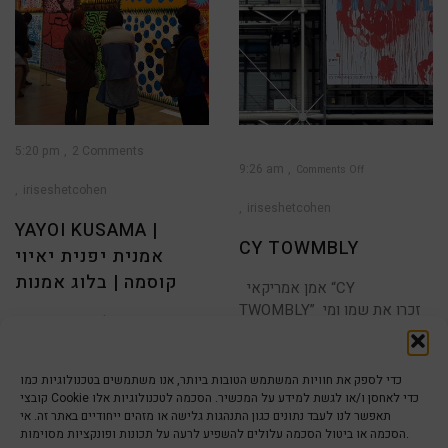
5:20 pm
2 Comments
9:26 am
Comments Off
iriseshetcohen
on
CY
TOWMBLY
iriseshetcohen
YAYOI KUSAMA |
CY TOWMBLY
אמנית יפנית יאיוי
קוסמה | בלוג אמנות
אמן אמריקאי “CY
TWOMBLY” זכרו את שמו ומי
תערוכה שמחה לחג שמח! יפן –
שמזדמן לראות תערוכה
1
2
3
4
5
6
ארץ השמש העולה! את הרומן
שלי
כדי לספק את חוויות המשתמש הטובות ביותר, אנו משתמשים בטכנולוגיות כמו
קובצי Cookie כדי לאחסן ו/או לגשת למידע על המכשיר. הסכמה לטכנולוגיות אלו
תאפשר לנו לעבד נתונים כגון התנהגות גלישה או מזהים ייחודיים באתר זה. אי
הסכמה או ביטול הסכמה עלולים להשפיע לרעה על תכונות ופונקציות מסוימות.