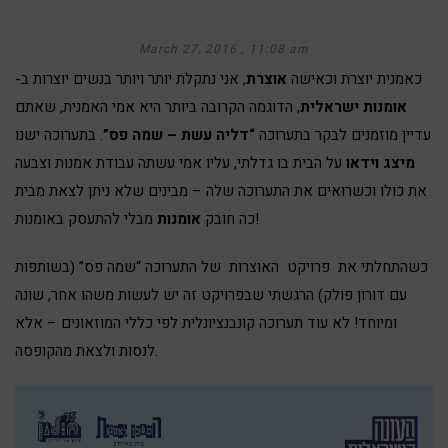
March 27, 2016
11:08 am
כאמנית יוצרת וכאישה
אוצרת
, אני נתקלת יותר ויותר בנשים יוצרות ב-
אומנות ישראלית
, הדוגמה הקרובה ביותר היא אמי האמנית, שאתם
עדיין מוזמנים לבקר בתערוכה
“דליה עשת – שמה פס”
. בתערוכה ישנו
מיצג וידאו
על הבית בו גדלתי, עליו אמי עשתה עבודת אמנות וצבעה
את כולו וכשרואים את התערוכה שלה – מבינים שלא ניתן לצאת מבית
מבלי להתעסק באומנות!
כה חובק
אומנות
כשהתחלתי את פרויקט האוצרות של התערוכה “שמה פס” (בשותפות
עם דורון פולק) הרגשתי שבפרויקט זה יש לעשות משהו אחר, שונה
ומיוחד! לא עוד תערוכה קונבנציונלית לפי כללי המוזאונים – אלא
לנסות ולצאת מהקופסה.