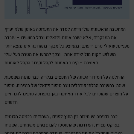
המחשבה הראשונית שלי הייתה לסדר את התערוכה באופן שלא יעייף
את המבקרים, אלא יעורר אותם ויזואלית ובכל החושים – עובדה
מעניינת שאולי טרם ידעתם: בממוצע כל מבקר בתערוכה אינו נמצא יותר
משלוש דקות מול יצירה אחת… ובכך לממש את מטרת העל שלי
כאוצרת – קירוב האמנות לקהל וקירוב הקהל לאומנות.
ההחלטה על הסידור השונה של החפצים בגלריה כבר נותנת משמעות
שונה. בחשיבה הבלתי פורמלית נוצר סיפור ויזואלי של היצירות; סיפור
על מוצרים שמוכרים לכל אחד מאיתנו וכאן בתערוכה נותנים להם חיים
חדשים.
כבר בכניסה יש חיבור בין החוץ לפנים , העמודים בכניסה מכוסים
בפרקט מצוייר, המדרגות שהתווספו להם צבעים משמחים, השטיח
האדום שמקבל את פני המבקרים, העמדה המיוחדת יוצרת לנו זרימה