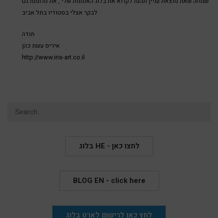
שמחה שאת מוצאת עניין ונהנת לקרוא את בלוג האומנות שלי , את מוזמנת גם
לבקר אצלי בסטודיו בתל אביב
תודה
איריס עשת כהן
http://www.iris-art.co.il
Search
for:
בלוג HE - לחצו כאן
BLOG EN - click here
לחץ כאן לרישום לארט בלוג