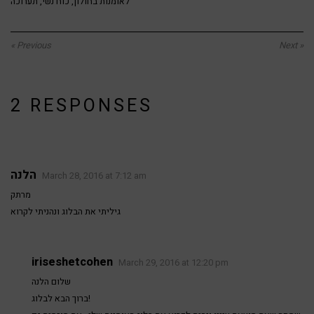
לאומנות בחולון
,
כוח נשי
,
תערוכה
« Previous
Next »
2 RESPONSES
הלנה
March 28, 2016 at 7:12 am
מרתק
גיליתי את הבלוג ונהניתי לקרוא
iriseshetcohen
March 29, 2016 at 12:20 pm
שלום הלנה
ברוך הבא לבלוג!