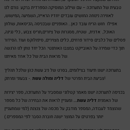
טבעית של התערוכה – עם שילוב המוסיקה הספרדית ברקע גורם לנו
לאווירה נינוחה החושים עובדים יחדיו הראייה, השמיעה ,המישוש,
אפילו חוש הריח עובד כאן… האופניים שבכניסה ,הכיסאות, שולחן
האוכל, אדנית, שטיח, מסגרות של ציורים,תריס צבוע , כלי נגינה,
פסלים של כלבים סידור פרחים, כלים מצוירים, סיפולוקס ועוד..הסידור
תוך כדי שמירה על האובייקט במצבו האותנטי. הכל יחד נותן לנו הרגשה
של מראות הבית של כל אחד מאיתנו.
בתערוכה ישנו תיעוד בצילומים, בסרט של ניב עשת כהן שלכל תהליך
.- צבעוני ומרתק!
צביעת הבית הפרטי של
דליה ומולה עשת
בכניסה לתערוכה ישנו מאמר קטלוגי שמסביר על התערוכה, ספר יצירות
של האמנית
דליה עשת…
ומעניין לראות את הבחירה של כל מספר
שהוצמד לעבודה, המספר מודבק על מכסה של צנצנת (למי שמתעניין
יותר בפרטים על המוצר ישנה חוברת הסבר לפי המספרים.)