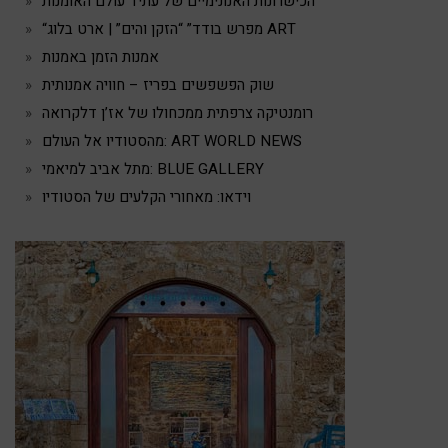
הכישרונות האנונימיים של עתיד עולם האומנות
“מפרש בודד” “הזקן והים” | ארט בלוג ART
אמנות הזמן באמנות
שוק הפשפשים בפריז – חוויה אמנותית
רומנטיקה צרפתית ממכחולו של אז’ן דלקרואה
מהסטודיו אל העולם: ART WORLD NEWS
מתל אביב למיאמי: BLUE GALLERY
וידאו: מאחורי הקלעים של הסטודיו