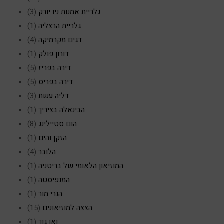
גלריית אמנות ניו יורק
(3)
גלריית הרצליה
(1)
דגים מקרמיקה
(4)
דורון פולק
(1)
דירה בפריז
(5)
דירה בפריס
(5)
דליה עשת
(3)
הבינאלה בציריך
(1)
הום סטיילינג
(8)
הזקן והים
(1)
הלובר
(4)
המוזיאון הלאומי של בריטניה
(1)
המנפיסטה
(1)
הנרי מור
(1)
הצצה למוזיאונים
(15)
ואן גוך
(1)