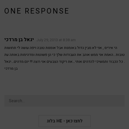
ONE RESPONSE
יגאל בן מרדכי
July 29, 2013 at 8:38 am
הי איריס , אני לא מבין גדול באומנות אבל אומנות טובה ויפה עושה לי תחושות
טובות…האמת אני ממש אוהב את העבודות שלך כי הן פשוטות ומדהימות באותה עת
. כל הכבוד ותמשיכי להדהים אותי…את ריקוד הצבעים אני רוצה !!! יום מדהים…יגאל
בן מרדכי
Search
for:
בלוג HE - לחצו כאן