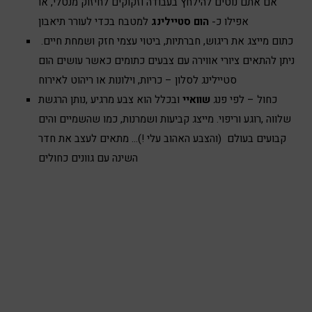
אם אתם נוטים להילחץ בעבודה וזקוקים לחיזוק מנטלי, או
אפילו כ-
הום סטיילינג
למטבח בכדי לעורר תיאבון
כתום מייצג את ריגוש, חברתיות, ביטוי עצמי חזק ושמחת חיים.
ניתן להתאים ציורי אווירה עם צבעים כתומים כאשר עושים הום
סטיילינג לסלון – כריות, וילונות או ריהוט לאירוח
כחול – לפי פנג
שוואיי
ובכלל הוא צבע מרגיע ,נותן הרגשת
שלווה ,רוגע וריפוי. מייצג קביעות ושמרנות, כמו שהשמיים והים
קבועים בעולם (והצבע האהוב עלי !)… מתאים לעצב את חדר
השינה עם גוונים כחולים