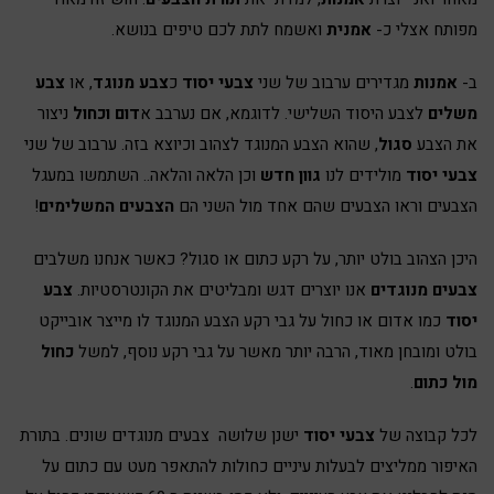
מפותח אצלי כ-
אמנית
ואשמח לתת לכם טיפים בנושא.
ב-
אמנות
מגדירים ערבוב של שני
צבעי יסוד
כ
צבע מנוגד
, או
צבע
משלים
לצבע היסוד השלישי. לדוגמא, אם נערבב א
דום וכחול
ניצור
את הצבע
סגול
, שהוא הצבע המנוגד לצהוב וכיוצא בזה. ערבוב של שני
צבעי יסוד
מולידים לנו
גוון חדש
וכן הלאה והלאה.. השתמשו במעגל
הצבעים וראו הצבעים שהם אחד מול השני הם
הצבעים המשלימים
!
היכן הצהוב בולט יותר, על רקע כתום או סגול? כאשר אנחנו משלבים
צבעים מנוגדים
אנו יוצרים דגש ומבליטים את הקונטרסטיות.
צבע
יסוד
כמו אדום או כחול על גבי רקע הצבע המנוגד לו מייצר אובייקט
בולט ומובחן מאוד, הרבה יותר מאשר על גבי רקע נוסף, למשל
כחול
מול כתום
.
לכל קבוצה של
צבעי יסוד
ישנן שלושה צבעים מנוגדים שונים. בתורת
האיפור ממליצים לבעלות עיניים כחולות להתאפר מעט עם כתום על