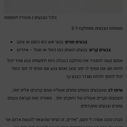
גלגל הצבעים | סטודיו לאומנות
משפחת הצבעים מתחלקת ל-2
: צבעי אש כמו כתום או צהוב.
צבעים חמים
: צבעים רגועים כמו כחול או סגול – אינדיגו.
צבעים קרים
אמנם קשה להסביר את החלוקה כטבלה היות ולפעמים צבע אחד יכול
להיות חם אם נוסיף לו יותר צהוב ואותו צבע אם נוסיף לו יותר כחול
יכול להפוך ולהיות מוגדר כצבע קר.
שימו לב
שהצבעים החמים נותנים אשליה שהם קרובים אלינו יותר,
והצבעים הקרים אשליה של רחוקים יותר… תאוריה זאת נקראת צבעים
נסוגים וצבעים מתקדמים.
חברה טובה אמרה לי פעם, “איריס, זה הגיוני שכשאני לובשת אדום אני