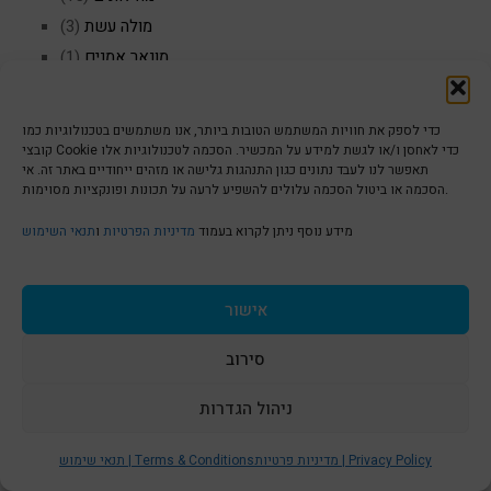
מולה עשת
(3)
מונאר אמנים
(1)
מונה ליזה
(3)
מורקמי
(1)
כדי לספק את חוויות המשתמש הטובות ביותר, אנו משתמשים בטכנולוגיות כמו
מי תאטרון
(1)
קובצי Cookie כדי לאחסן ו/או לגשת למידע על המכשיר. הסכמה לטכנולוגיות אלו
תאפשר לנו לעבד נתונים כגון התנהגות גלישה או מזהים ייחודיים באתר זה. אי
מיוליקה
(1)
הסכמה או ביטול הסכמה עלולים להשפיע לרעה על תכונות ופונקציות מסוימות.
מכירה פומבית
(1)
מידע נוסף ניתן לקרוא בעמוד
מדיניות הפרטיות
ו
תנאי השימוש
מנגה
(1)
מפרש בודד
(1)
מתנה מיוחדת לראש השנה
(6)
אישור
ניקי ד סאן פל אמנית
(1)
סירוב
ניקי ד סאנפל
(1)
ניר יצחק
(1)
ניהול הגדרות
S
נרות באמנות
(1)
סאבלט בפריז
(4)
t
מדיניות פרטיות | Privacy Policy
תנאי שימוש | Terms & Conditions
סטודיו לאומנות
(29)