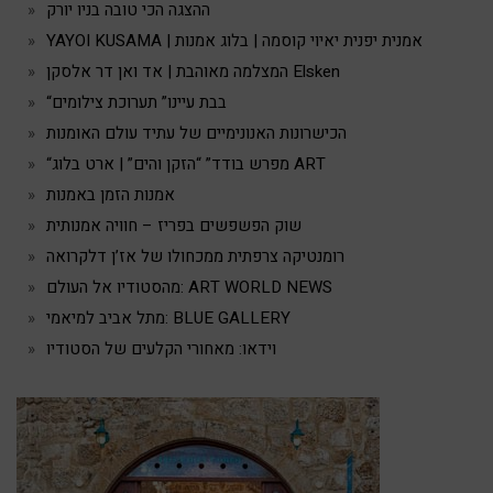
ההצגה הכי טובה בניו יורק
YAYOI KUSAMA | אמנית יפנית יאיוי קוסמה | בלוג אמנות
המצלמה מאוהבת | אד ואן דר אלסקן Elsken
“בבת עיינו” תערוכת צילומים
הכישרונות האנונימיים של עתיד עולם האומנות
“מפרש בודד” “הזקן והים” | ארט בלוג ART
אמנות הזמן באמנות
שוק הפשפשים בפריז – חוויה אמנותית
רומנטיקה צרפתית ממכחולו של אז’ן דלקרואה
מהסטודיו אל העולם: ART WORLD NEWS
מתל אביב למיאמי: BLUE GALLERY
וידאו: מאחורי הקלעים של הסטודיו