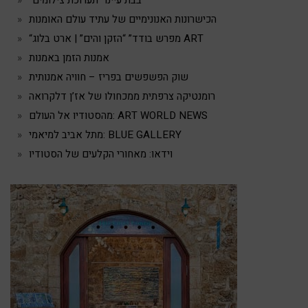
“בבת עיינו” תערוכת צילומים
הכישרונות האנונימיים של עתיד עולם האומנות
“מפרש בודד” “הזקן והים” | ארט בלוג ART
אמנות הזמן באמנות
שוק הפשפשים בפריז – חוויה אמנותית
רומנטיקה צרפתית ממכחולו של אז’ן דלקרואה
מהסטודיו אל העולם: ART WORLD NEWS
מתל אביב למיאמי: BLUE GALLERY
וידאו: מאחורי הקלעים של הסטודיו