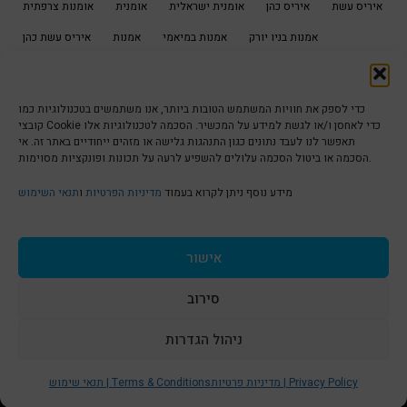
איריס עשת
איריס כהן
אומנית ישראלית
אומנית
אומנות צרפתית
אמנות בניו יורק
אמנות במיאמי
אמנות
איריס עשת כהן
אמנות תל אביב
אמנות קרמיקה
אמנות צרפתית
אמנות ישראלית
ארט בלוג
אספני אומנות
אמנית תל אביב
אמנית ישראלית
אמנית
כדי לספק את חוויות המשתמש הטובות ביותר, אנו משתמשים בטכנולוגיות כמו
קובצי Cookie כדי לאחסן ו/או לגשת למידע על המכשיר. הסכמה לטכנולוגיות אלו
בלוג לאומנות
בלוג אמנותי
בלוג אמנות
בלוג אומנות
תאפשר לנו לעבד נתונים כגון התנהגות גלישה או מזהים ייחודיים באתר זה. אי
הסכמה או ביטול הסכמה עלולים להשפיע לרעה על תכונות ופונקציות מסוימות.
נמל יפו
מוזיאון
יצירות אומנות
יפו העתיקה
בלוג לאמנות
סטודיו לאומנות תל אביב
סטודיו לאומנות
נמל יפו העתיקה
מידע נוסף ניתן לקרוא בעמוד
מדיניות הפרטיות
ו
תנאי השימוש
קרמיקה
פריס
סטודיו לקרמיקה תל אביב
סטודיו לקרמיקה
תערוכה
שלבי עבודה אומנות
קרמיקה שימושית
קרמיקה עבודת יד
אישור
תערוכת אמנות
תערוכת אומנות
תערוכה חדשה
סירוב
ניהול הגדרות
S
t
מדיניות פרטיות | Privacy Policy
תנאי שימוש | Terms & Conditions
הצהרת נגישות | Accessibility