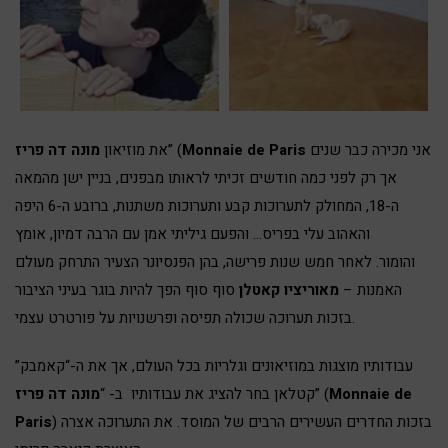
אני מכירה כבר שנים
Monnaie de Paris
” (
את מוזיאון
מונה דה פריז
אך רק לפני כמה חודשים זכיתי לראותו מבפנים, בניין ישן מהמאה
ה-18, המחולק לתערוכות קבע ותערוכות משתנות, ברובע ה-6 היפה
והאהוב עלי בפריס… והפעם גיליתי אמן עם הרבה דמיון, אומץ
והומור.
לאחר חמש שנות פרישה, בהן הפנסיונר הצעיר התרחק מעולם
האמנות –
מאוריציו קאטלן
סוף סוף הפך להיות בוגר בעיני הציבור
בזכות תערוכה שכולה תפיסה ופרשנויות על פורטרט עצמי.
עבודותיו מוצגות במוזיאונים וגלריות בכל העולם, אך את ה-“קאמבק”
Monnaie de
” (
קטלאן בחר להציג את עבודותיו ב- “
מונה דה פריז
) בזכות החדרים העשירים הרבים של המוסד. את התערוכה אצרה
Paris