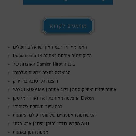
מוזמנים לקרוא
האמן איי ווי ווי במוזיאון ישראל בירושלים
Documenta 14 הדוקומנטה אומנות באתונה
האוצרות של Damien Hirst בונציה
הביאנלה בונציה ״יבשות נעלמות״
ההצגה הכי טובה בניו יורק
YAYOI KUSAMA | אמנית יפנית יאיוי קוסמה | בלוג אמנות
המצלמה מאוהבת | אד ואן דר אלסקן Elsken
“בבת עיינו” תערוכת צילומים
הכישרונות האנונימיים של עתיד עולם האומנות
“מפרש בודד” “הזקן והים” | ארט בלוג ART
אמנות הזמן באמנות