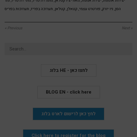
יצירות אומנות
,
יצירת אמנות
,
מאוריציו קטלאן
,
מונה דה פריז
,
מוני דה פריז
,
נהר
הסן
,
ניו יורק
,
פורטרט עצמי
,
קטאלן
,
קטלאן
,
תערוכה בפריז
,
תערוכות בפריס
« Previous
Next »
Search
for:
בלוג HE - לחצו כאן
BLOG EN - click here
לחץ כאן לרישום לארט בלוג
Click here to register for the blog