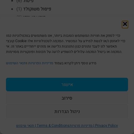
פיסול
(6)
פיסול משוקולד
(1)
פיקאסו ביפן
(1)
פנג שווי
(2)
פסלים ביפן
(1)
כדי לספק את חוויות המשתמש הטובות ביותר, אנו משתמשים בטכנולוגיות כמו
קובצי Cookie כדי לאחסן ו/או לגשת למידע על המכשיר. הסכמה לטכנולוגיות אלו
פרחים באמנות
(2)
תאפשר לנו לעבד נתונים כגון התנהגות גלישה או מזהים ייחודיים באתר זה. אי
צביעת בדים
(1)
הסכמה או ביטול הסכמה עלולים להשפיע לרעה על תכונות ופונקציות מסוימות.
ציור אקריליק
(13)
מידע נוסף ניתן לקרוא בעמוד
מדיניות הפרטיות
ו
תנאי השימוש
ציור קרמיקה
(10)
ציורי אקריליק לאספנים
(9)
ציורים מאפריקה
(1)
אישור
ציירת
(6)
סירוב
צילומי תאטרון
(1)
צילומים בהודו
(1)
ניהול הגדרות
S
צילומים בצבע
(1)
t
צילומים שחור לבן
(1)
מדיניות פרטיות | Privacy Policy
תנאי שימוש | Terms & Conditions