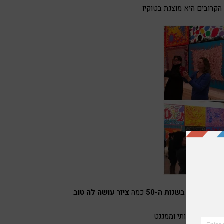
ה בניו-יורק
בשנות ה-50
כמה
ציור עושה לה טוב