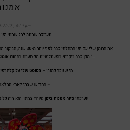
אמנות
0, 2017
5:20 pm
תערוכה שמחה לחג שמח! יפן – ארץ השמש העולה!
המקצועי כעובדת בחברת “שיסיידו “…
מכן כבר ביקרתי בהשתלמויות מקצועיות בתחום
אומנו
.
מי שזוכר כמובן –
הפוסט
שלי על קליגרפיה 
החודש שבתי לארץ המלאה והממלאת השראה –
מיוחד במינו, הוא היה כל כך מרגש – שהייתי חייבת לשתף אתכם בו!
וערכתי
סיור אמנות ביפן