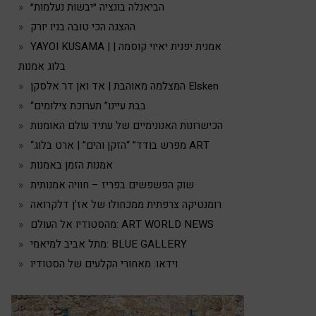
הביאנלה בונציה ״יבשות נעלמות״
ההצגה הכי טובה בניו יורק
YAYOI KUSAMA | אמנית יפנית יאיוי קוסמה |
בלוג אמנות
המצלמה מאוהבת | אד ואן דר אלסקן Elsken
“בבת עיינו” תערוכת צילומים
הכישרונות האנונימיים של עתיד עולם האומנות
“מפרש בודד” “הזקן והים” | ארט בלוג ART
אמנות הזמן באמנות
שוק הפשפשים בפריז – חוויה אמנותית
רומנטיקה צרפתית ממכחולו של אז’ן דלקרואה
מהסטודיו אל העולם: ART WORLD NEWS
מתל אביב למיאמי: BLUE GALLERY
וידאו: מאחורי הקלעים של הסטודיו