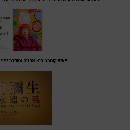
יאיוי קוסמה היא אמנית וסופרת יפנית שחצתה את גבולות ארצה!