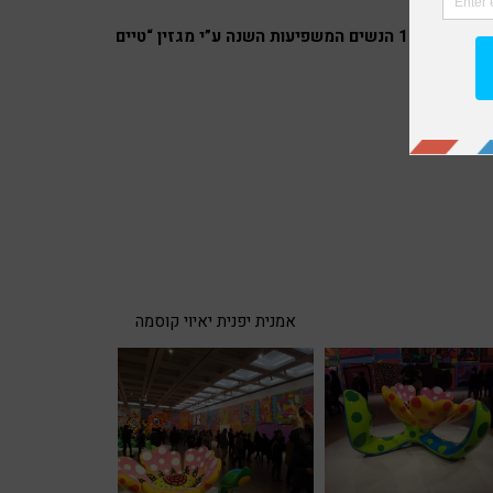
האמנית יוצרת במדיות שונות, קולאג’ים, ציור, פיסול ומיצגים – ונבחרה ל 100 הנשים המשפיעות השנה ע”י מגזין “טיים
אמנית יפנית יאיוי קוסמה