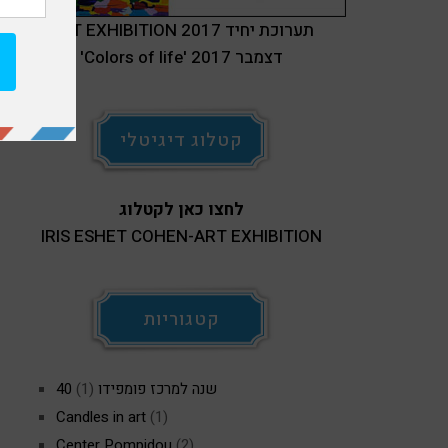
ART EXHIBITION 2017 תערוכת יחיד
'Colors of life' דצמבר 2017
קטלוג דיגיטלי
לחצו כאן לקטלוג
IRIS ESHET COHEN-ART EXHIBITION
קטגוריות
40 שנה למרכז פומפידו
(1)
Candles in art
(1)
Center Pompidou
(2)