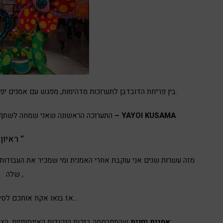
בין פריחת הדובדבן לתערוכות מדהימות, מפגש עם אמנים יפנים, מדובר בביקור באי שכולו אמנות מרגשת מאוד.
.
האמנית היפנית יאיוי קוסמה – YAYOI KUSAMA
התערוכה הראשונה שאני שמחה לשתף
ראיון ברדיו ” כאן תרבות “
מזה עשרות שנים אני עוקבת אחרי האמנית ומי שמכיר את העבודות 
שלה ,
אז בואו אקח אותכם לסיור קצר בתערוכה…
שהתפרסמה בזכות הנקודות האינסופיות, הצבעוניות, השמחה והאופטימיות;
YAYOI KUSAMA אמנית יפנית