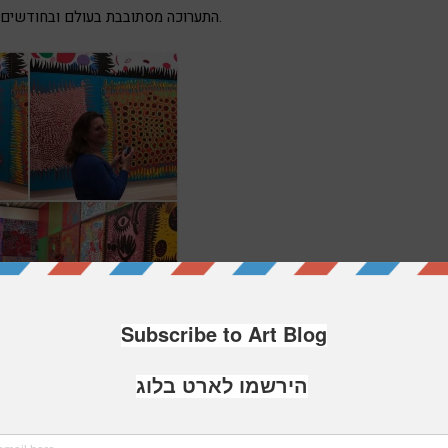
התערוכה מסתובבת בעולם ובחודשים הקרובים היא מוצגת בטוקיו.
!
קוסמה סובלת מהפרעות נפשיות מזה שנים, גילתה עוד כשלמד
היצירה אצל “יאיואי קוסאמה” הנו טירוף אמנותי וממגנט.