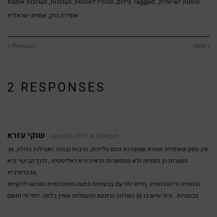
אומנות ישראלית
,
Tagged:
צילום
,
סטודיו לאומנות
,
תערוכות
,
תערוכות אומנות
אופירה ברק
,
אמנית ישראלית
« Previous
Next »
2 RESPONSES
שוקי עזרא
June 25, 2017 at 3:04 pm
אין ספק שאופירה אמנית שמשדרת נועם הליכות, תרבות גבוהה. ואצילות גדולה, אך
הסערות הן פנמיות ולא מתפשרות הראיה היא ראליסטית , ודרך הביטוי היא
אכפרסיבית,
הרמוניה ודיסהרמוניה ,חיים יחד עם צבעוניות כמעט מונוכרומית ומגיעה לדקויות
צבעוניות . ציור שיש בו מן השלווה הרוגעת וההשלמה שאין בלתה. יופי חי ונושם