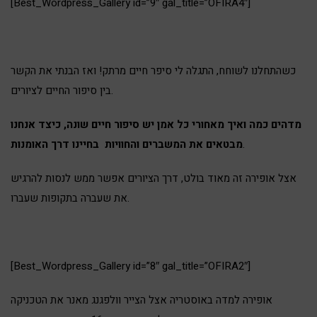
[Best_Wordpress_Gallery id=”9″ gal_title=”OFIRA4″]
כשהתחלנו לשוחח, התגלה לי סיפר חיים מרתק! ואז הבנתי את הקשר
בין סיפור החיים לציורים.
מדהים כמה ואיך מאחורי כל אמן יש סיפור חיים שונה, כיצד אנחנו
.
מבטאים את המשברים והחוויות בחיינו דרך האומנות
אצל אופירה זה מאוד בולט, דרך הציורים אפשר ממש לנסות להרגיש
את שעברה בתקופות שעברו.
[Best_Wordpress_Gallery id=”8″ gal_title=”OFIRA2″]
אופירה למדה באוסטריה אצל הצייר וולפגנג מאנר את הטכניקה