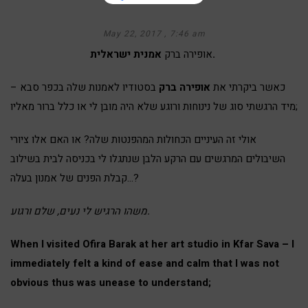
May 22, 2017
7:46 am
אמנית ישראלית.
אופירה ברק
כאשר ביקרתי את
אופירה ברק
בסטודיו לאמנות שלה בכפר סבא –
מיד הרגשתי סוג של נינוחות ורוגע שלא היה מובן לי או כלל ברור מאליו;
אולי זה העיניים הכחולות המהפנטות שלה? או האם אלו ציורי
השיבולים המרגשים עם הרקע הלבן שנתגלו לי בכניסה לבית בשילוב
קבלת הפנים של אמנון בעלה…?
משהו הרגיש לי נעים, שלם ורגוע.
When I visited Ofira Barak at her art studio in Kfar Sava – I
immediately felt a kind of ease and calm that I was not
obvious thus was unease to understand;