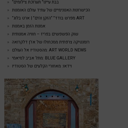
“בבת עיינו” תערוכת צילומים
הכישרונות האנונימיים של עתיד עולם האומנות
“מפרש בודד” “הזקן והים” | ארט בלוג ART
אמנות הזמן באמנות
שוק הפשפשים בפריז – חוויה אמנותית
רומנטיקה צרפתית ממכחולו של אז’ן דלקרואה
מהסטודיו אל העולם: ART WORLD NEWS
מתל אביב למיאמי: BLUE GALLERY
וידאו: מאחורי הקלעים של הסטודיו