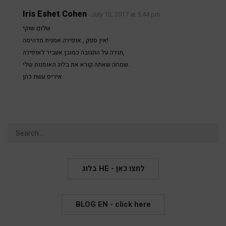
Iris Eshet Cohen
July 13, 2017 at 5:44 pm
שלום שוקי
אין ספק , אופירה אמנית מדהימה!
תודה על התגובה כמובן אעביר לאופירה,
שמחה שאתה קורא את בלוג האומנות שלי.
איריס עשת כהן
Search
for:
בלוג HE - לחצו כאן
BLOG EN - click here