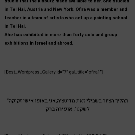
studio that the kibbutz made available to her. She studied
in Tel Hai, Austria and New York. Ofira was a member and
teacher in a team of artists who set up a painting school
in Tel Hai.
She has exhibited in more than forty solo and group
exhibitions in Israel and abroad.
[Best_Wordpress_Gallery id=”7″ gal_title=”ofira1″]
“תהליך הציור בשבילי זאת מדיטציה,אני באופו אישי זקוקה
לשקט”,
אופירה ברק