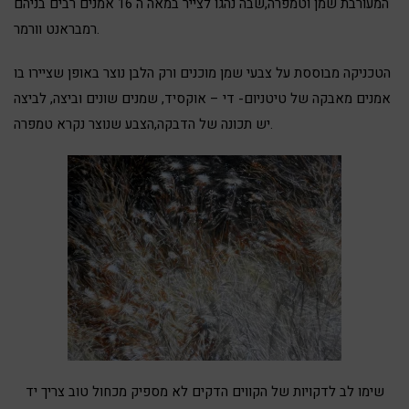
המעורבת שמן וטמפרה,שבה נהגו לצייר במאה ה 16 אמנים רבים בניהם
רמבראנט וורמר.
הטכניקה מבוססת על צבעי שמן מוכנים ורק הלבן נוצר באופן שציירו בו
אמנים מאבקה של טיטניום- די – אוקסיד, שמנים שונים וביצה, לביצה
יש תכונה של הדבקה,הצבע שנוצר נקרא טמפרה.
שימו לב לדקויות של הקווים הדקים לא מספיק מכחול טוב צריך יד