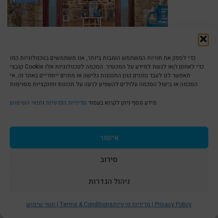
כדי לספק את חוויות המשתמש הטובות ביותר, אנו משתמשים בטכנולוגיות כמו
קובצי Cookie כדי לאחסן ו/או לגשת למידע על המכשיר. הסכמה לטכנולוגיות אלו
Iris Eshet Cohen Gallery
תאפשר לנו לעבד נתונים כגון התנהגות גלישה או מזהים ייחודיים באתר זה. אי
הסכמה או ביטול הסכמה עלולים להשפיע לרעה על תכונות ופונקציות מסוימות.
www.iris-art.co.il
מידע נוסף ניתן לקרוא בעמוד
מדיניות הפרטיות
ו
תנאי השימוש
3 Ratzif Haaliya Haaliya Hashniya st
Tlv Jaffa Port
אישור
+972505570348
סירוב
ניהול הגדרות
S
t
מדיניות פרטיות | Privacy Policy
תנאי שימוש | Terms & Conditions