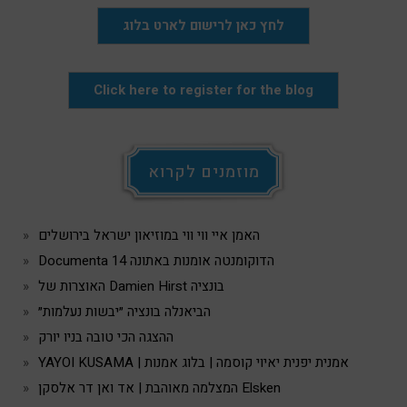
לחץ כאן לרישום לארט בלוג
Click here to register for the blog
מוזמנים לקרוא
האמן איי ווי ווי במוזיאון ישראל בירושלים
Documenta 14 הדוקומנטה אומנות באתונה
האוצרות של Damien Hirst בונציה
הביאנלה בונציה ״יבשות נעלמות״
ההצגה הכי טובה בניו יורק
YAYOI KUSAMA | אמנית יפנית יאיוי קוסמה | בלוג אמנות
המצלמה מאוהבת | אד ואן דר אלסקן Elsken