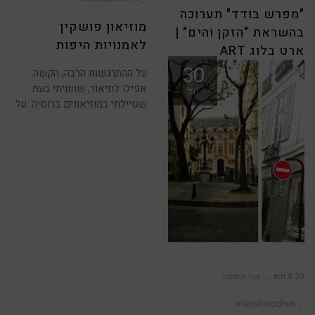
לאמנויות
היפות
"מפרש בודד" תערוכה
מוזיאון פושקין
בהשראת "הזקן והים" |
לאמנויות היפות
ארט בלוג ART
30
על ההתרגשות הרבה, הקשה
" הכל היה בו זקן חוץ מעיניו
אפילו לתיאור, שחוויתי בעת
יול
שצבען היה כצבע הים והן
שטיילתי במוזיאונים ברוסיה. על
8:39 am
סגור לתגובות
על
רומנטיקה
צרפתית
iriseshetcohen
ממכחולו
של