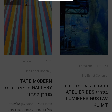
יול
אוק
1:01 pm
תגובה אחת
1:58 pm
סגור לתגובות
Iris Eshet Cohen
על
התערוכה
הכי
Iris Eshet Cohen
מדוברת
בפריז
TATE MODERN
Atelier
Des
התערוכה הכי מדוברת
Lumieres
GALLERY מוזיאון טייט
Gustav
Klimt
בפריז ATELIER DES
מודרן לונדון
LUMIERES GUSTAV
טייט גלרי – המוזיאון הלאומי
KLIMT
של בריטניה לאמנות מודרנית ,