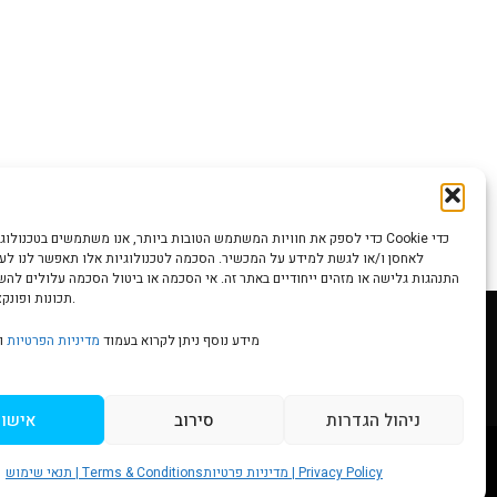
כדי לספק את חוויות המשתמש הטובות ביותר, אנו משתמשים בטכנולוגיות כמו קוב
לאחסן ו/או לגשת למידע על המכשיר. הסכמה לטכנולוגיות אלו תאפשר לנו לעבד
התנהגות גלישה או מזהים ייחודיים באתר זה. אי הסכמה או ביטול הסכמה עלולים לה
תכונות ופונקציות מסוימות.
מידע נוסף ניתן לקרוא בעמוד
מדיניות הפרטיות
ו
Scr
ניהול הגדרות
סירוב
אישור
to
מדיניות פרטיות | Privacy Policy
תנאי שימוש | Terms & Conditions