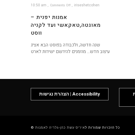
10:50 am
iriseshetcohen
Comments Off
on
אמנות
אמנות יפנית –
יפנית
–
מאוגטה,טאקאשי
ועד
מאוגטה,טאקאשי ועד לקניה
לקניה
ווסט
ווסט
שנה חדשה, ולכבודה בפוסט הבא אציג
עיצוב חדש… מוזמנים להירשם ישירות לארט
P
הצהרת נגישות | Accessibility
© כל הזכויות שמורות ל
איריס עשת כהן-גלריה לאמנות