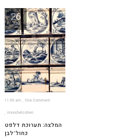
26
JUN
11:00 am
One Comment
iriseshetcohen
המלצה: תערוכת דלפט
כחול־לבן