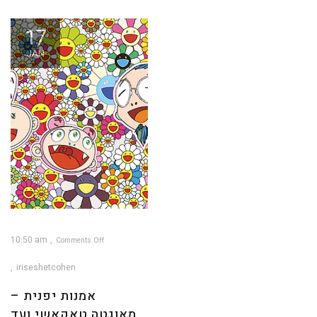
17
JAN
10:50 am
Comments Off
on
אמנות
יפנית
iriseshetcohen
–
מאוגטה,טאקאשי
ועד
לקניה
אמנות יפנית –
ווסט
מאוגטה,טאקאשי ועד