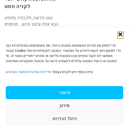
לקניה ווסט
שנה חדשה, ולכבודה בפוסט
הבא אציג עיצוב חדש… מוזמנים
להירשם ישירות לארט
כדי לספק את חוויות המשתמש הטובות ביותר, אנו משתמשים בטכנולוגיות כמו
קובצי Cookie כדי לאחסן ו/או לגשת למידע על המכשיר. הסכמה לטכנולוגיות אלו
תאפשר לנו לעבד נתונים כגון התנהגות גלישה או מזהים ייחודיים באתר זה. אי
הסכמה או ביטול הסכמה עלולים להשפיע לרעה על תכונות ופונקציות מסוימות.
הצהרת נגישות | Accessibility
מידע נוסף ניתן לקרוא בעמוד
מדיניות הפרטיות
ו
תנאי השימוש
מדיניות פרטיות | Privacy Policy
אישור
סירוב
תנאי שימוש | Terms & Conditions
ניהול הגדרות
S