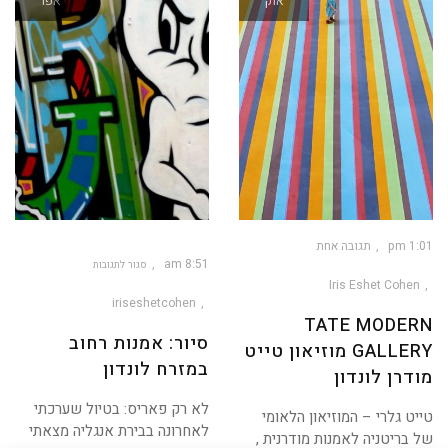
אוק
אפר
1:01 pm
תגובה אחת
8:51 am
סגור לתגובות
Iris Eshet Cohen
על
סיור:
אמנות
iriseshetcohen
רחוב
במזרח
TATE MODERN
לונדון
סיור: אמנות רחוב
GALLERY מוזיאון טייט
במזרח לונדון
מודרן לונדון
לא רק פאריס: בטיול שערכתי
טייט גלרי – המוזיאון הלאומי
לאחרונה בבירת אנגליה מצאתי
של בריטניה לאמנות מודרנית ,