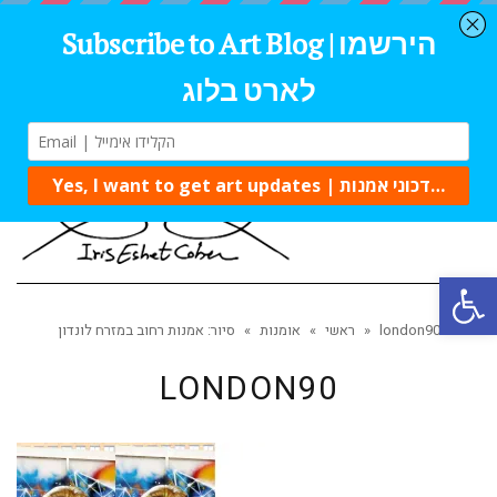
Tog
navi
Open 
london90
»
ראשי
»
אומנות
»
סיור: אמנות רחוב במזרח לונדון
LONDON90