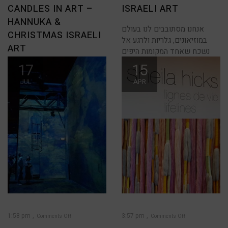
art
–
CANDLES IN ART –
ISRAELI ART
Hannuka
&
Christmas
HANNUKA &
Israeli
Art
אנחנו מסתובבים לנו בעולם
CHRISTMAS ISRAELI
במוזיאונים, גלריות ולרגע אל
ART
נשכח שאחד המקומות היפים
17
15
הרבה מאיתנו מוצאים זמן
בחופשת החנוכה לעשות סיורים
JUL
APR
ולראות מקומות עם הקשרים
1:58 pm
3:57 pm
Comments Off
Comments Off
on
on