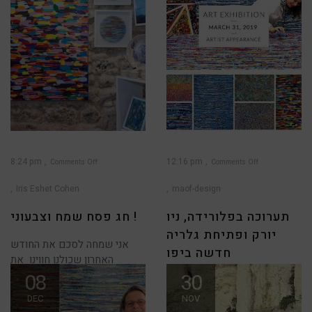
8:24 pm
12:16 pm
Comments Off
Comments Off
on
on
תערוכה
חג
בפלורידה,
פסח
Iris Eshet Cohen
maof-design
ניו
שמח
יורק
וצבעוני
ופתיחת
!
גלריה
תערוכה בפלורידה, ניו
חג פסח שמח וצבעוני !
חדשה
ביפו
יורק ופתיחת גלריה
אני שמחה לסכם את החודש
חדשה ביפו
האחרון שכולנו חווינו את
הבחירות, את החללית
08
30
אוהבי אמנות יקרים, סיימנו עם
חגיגות פורים ורגע לפני פסח
DEC
NOV
מעדכנת בחידושים..