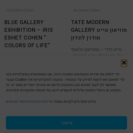
Iris Eshet Cohen
Iris Eshet Cohen
BLUE GALLERY
TATE MODERN
GALLERY מוזיאון טייט
EXHIBITION – IRIS
מודרן לונדון
ESHET COHEN ”
COLORS OF LIFE”
טייט גלרי – המוזיאון הלאומי
של בריטניה לאמנות מודרנית ,
לכל קוראי הארט בלוג שלום !
1
2
3
4
5
כמו כל
מרגישה שכל אחד מקוראי
הארט בלוג
כדי לספק את חוויות המשתמש הטובות ביותר, אנו משתמשים בטכנולוגיות כמו
קובצי Cookie כדי לאחסן ו/או לגשת למידע על המכשיר. הסכמה לטכנולוגיות אלו
תאפשר לנו לעבד נתונים כגון התנהגות גלישה או מזהים ייחודיים באתר זה. אי
הסכמה או ביטול הסכמה עלולים להשפיע לרעה על תכונות ופונקציות מסוימות.
הצהרת נגישות | Accessibility
מידע נוסף ניתן לקרוא בעמוד
מדיניות הפרטיות
ו
תנאי השימוש
מדיניות פרטיות | Privacy Policy
אישור