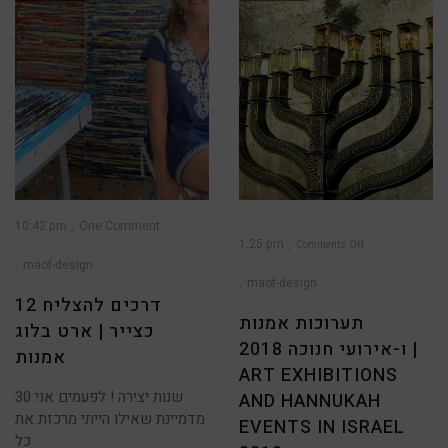
10:42 pm
One Comment
1:25 pm
Comments Off
maof-design
on
תערוכות
אמנות
maof-design
ו-אירועי
חנוכה
12 דרכים להצליח
2018
|
תערוכות אמנות
Art
כצייר | ארט בלוג
exhibitions
and
ו-אירועי חנוכה 2018 |
Hannukah
אמנות
events
in
Israel
ART EXHIBITIONS
2018
30 שנות יצירה ! לפעמים אני
AND HANNUKAH
מדמיינת שאילו הייתי מרכזת את
EVENTS IN ISRAEL
כל