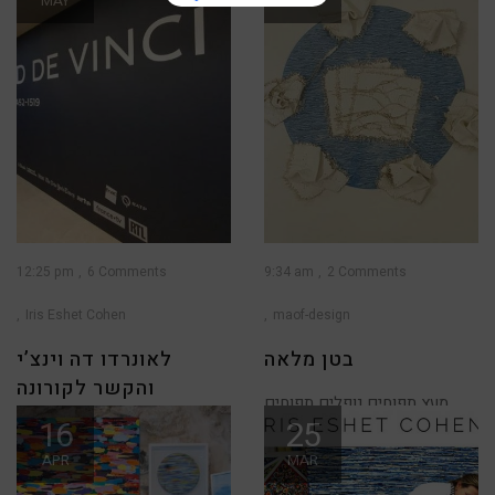
MAY
AUG
12:25 pm
6 Comments
9:34 am
2 Comments
Iris Eshet Cohen
maof-design
בטן מלאה
לאונרדו דה וינצ’י
והקשר לקורונה
מעץ תפוחים נופלים תפוחים
16
25
ומזוג אמנים צומחים אומנים,
קוראים יקרים, שותפי לאהבת
כך...
האומנות, ראשית אני שמחה
APR
MAR
לעדכן שהגלריה שלי ביפו