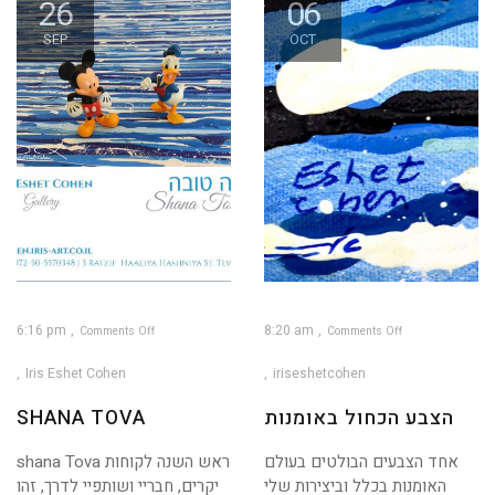
26
06
SEP
OCT
6:16 pm
8:20 am
Comments Off
Comments Off
on
on
הצבע
Shana
הכחול
Tova
Iris Eshet Cohen
iriseshetcohen
באומנות
הצבע הכחול באומנות
SHANA TOVA
אחד הצבעים הבולטים בעולם
shana Tova ראש השנה לקוחות
האומנות בכלל וביצירות שלי
יקרים, חבריי ושותפיי לדרך, זהו