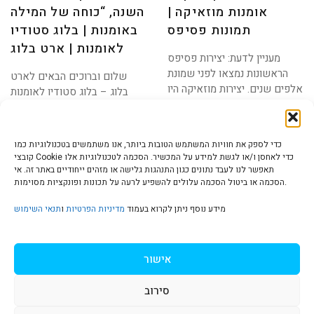
אומנות מוזאיקה |
השנה, “כוחה של המילה
תמונות פסיפס
באומנות | בלוג סטודיו
לאומנות | ארט בלוג
מעניין לדעת: יצירות פסיפס
הראשונות נמצאו לפני שמונת
שלום וברוכים הבאים לארט
אלפים שנים. יצירות מוזאיקה היו
בלוג – בלוג סטודיו לאומנות
איריס עשת כהן.
כדי לספק את חוויות המשתמש הטובות ביותר, אנו משתמשים בטכנולוגיות כמו
קובצי Cookie כדי לאחסן ו/או לגשת למידע על המכשיר. הסכמה לטכנולוגיות אלו
תאפשר לנו לעבד נתונים כגון התנהגות גלישה או מזהים ייחודיים באתר זה. אי
הסכמה או ביטול הסכמה עלולים להשפיע לרעה על תכונות ופונקציות מסוימות.
הצהרת נגישות | Accessibility
מידע נוסף ניתן לקרוא בעמוד
מדיניות הפרטיות
ו
תנאי השימוש
מדיניות פרטיות | Privacy Policy
אישור
סירוב
תנאי שימוש | Terms & Conditions