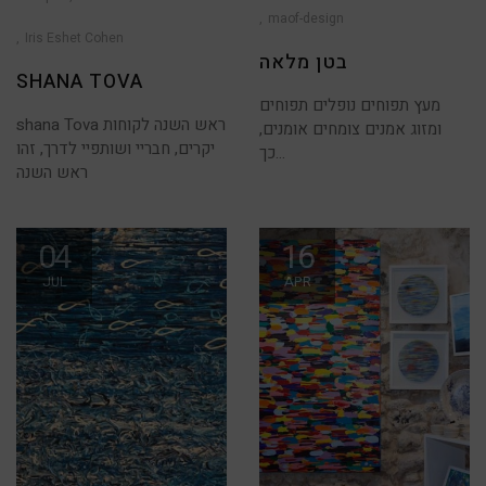
maof-design
on
Shana
Tova
Iris Eshet Cohen
בטן מלאה
SHANA TOVA
מעץ תפוחים נופלים תפוחים
shana Tova ראש השנה לקוחות
ומזוג אמנים צומחים אומנים,
יקרים, חבריי ושותפיי לדרך, זהו
כך...
ראש השנה
04
16
JUL
APR