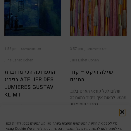
1:58 pm
3:57 pm
Comments Off
Comments Off
on
on
שילה
התערוכה
היקס
הכי
Iris Eshet Cohen
Iris Eshet Cohen
–
מדוברת
קווי
בפריז
החיים
Atelier
Des
שילה היקס – קווי
התערוכה הכי מדוברת
Lumieres
Gustav
Klimt
החיים
בפריז ATELIER DES
LUMIERES GUSTAV
שלום לכל קוראי הארט בלוג.
KLIMT
מרגש לראות איך ביקור בתערוכה
במרכז פומפידור
חגיגות המונדיאל בשיאם !
1
2
3
4
5
6
למבקרים בפריס בתקופה
הקרובה בטוח יהיה שמח ברחובות
כדי לספק את חוויות המשתמש הטובות ביותר, אנו משתמשים בטכנולוגיות כמו
קובצי Cookie כדי לאחסן ו/או לגשת למידע על המכשיר. הסכמה לטכנולוגיות אלו