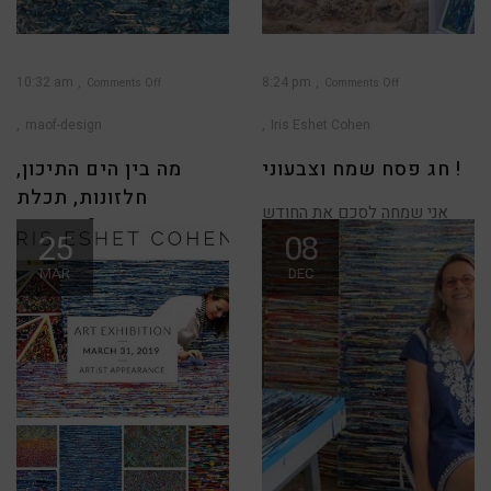
10:32 am
8:24 pm
Comments Off
Comments Off
on
on
חג
מה
פסח
בין
maof-design
Iris Eshet Cohen
שמח
הים
וצבעוני
התיכון,
!
חלזונות,
תכלת
חג פסח שמח וצבעוני !
מה בין הים התיכון,
וקדושה?
חלזונות, תכלת
אני שמחה לסכם את החודש
וקדושה?
האחרון שכולנו חווינו את
25
08
הבחירות, את החללית
זהו סיפור על מסע בעקבות סוד
MAR
DEC
קיסמו של צבע...