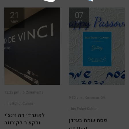
21
07
MAY
APR
12:25 pm
6 Comments
9:30 am
Comments Off
Iris Eshet Cohen
on
פסח
שמח
Iris Eshet Cohen
בעידן
הקורונה
לאונרדו דה וינצ’י
פסח שמח בעידן
והקשר לקורונה
הקורונה