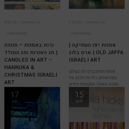
8:05 am
3:35 pm
Comments Off
Comments Off
on
on
אמנות
נרות
יפו
באמנות
maof-design
maof-design
העתיקה
–
|
חנוכה
ארט
חג
בלוג
האורות
אמנות יפו העתיקה |
נרות באמנות – חנוכה
|
וחג
Old
המולד
|
Jaffa
ארט בלוג | OLD JAFFA
חג האורות וחג המולד |
Candles
Israeli
in
Art
art
–
CANDLES IN ART –
ISRAELI ART
Hannuka
&
Christmas
HANNUKA &
Israeli
Art
אנחנו מסתובבים לנו בעולם
CHRISTMAS ISRAELI
במוזיאונים, גלריות ולרגע אל
ART
נשכח שאחד המקומות היפים
17
15
הרבה מאיתנו מוצאים זמן
בחופשת החנוכה לעשות סיורים
JUL
APR
ולראות מקומות עם הקשרים