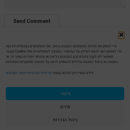
כדי לספק את חוויות המשתמש הטובות ביותר, אנו משתמשים בטכנולוגיות כמו
קובצי Cookie כדי לאחסן ו/או לגשת למידע על המכשיר. הסכמה לטכנולוגיות אלו
תאפשר לנו לעבד נתונים כגון התנהגות גלישה או מזהים ייחודיים באתר זה. אי
הסכמה או ביטול הסכמה עלולים להשפיע לרעה על תכונות ופונקציות מסוימות.
הצהרת נגישות | Accessibility
מידע נוסף ניתן לקרוא בעמוד
מדיניות הפרטיות
ו
תנאי השימוש
מדיניות פרטיות | Privacy Policy
אישור
סירוב
תנאי שימוש | Terms & Conditions
ניהול הגדרות
S