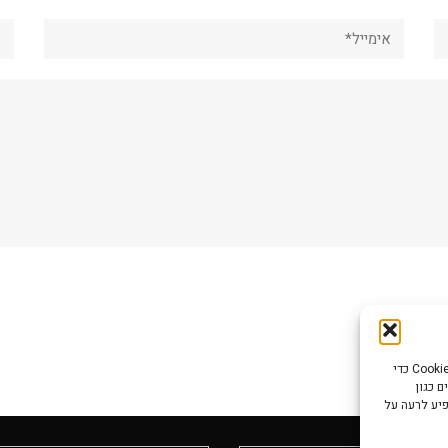
אימייל*
את
כדי לספק את חוויות המשתמש הטובות ביותר, אנו משתמשים בטכנולוגיות כמו קובצי Cookie כדי
 כגון
פיע לרעה על