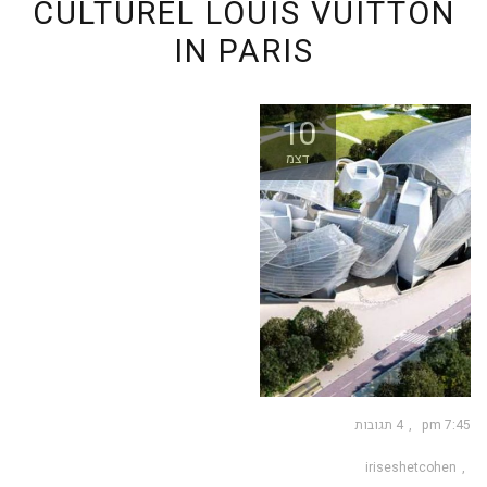
CULTUREL LOUIS VUITTON
IN PARIS
10
דצמ
7:45 pm
4 תגובות
iriseshetcohen