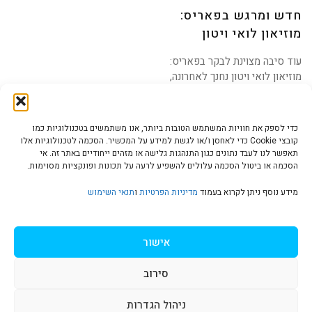
חדש ומרגש בפאריס:
מוזיאון לואי ויטון
עוד סיבה מצוינת לבקר בפאריס:
מוזיאון לואי ויטון נחנך לאחרונה,
ומציע חוויה
כדי לספק את חוויות המשתמש הטובות ביותר, אנו משתמשים בטכנולוגיות כמו
קובצי Cookie כדי לאחסן ו/או לגשת למידע על המכשיר. הסכמה לטכנולוגיות אלו
תאפשר לנו לעבד נתונים כגון התנהגות גלישה או מזהים ייחודיים באתר זה. אי
הסכמה או ביטול הסכמה עלולים להשפיע לרעה על תכונות ופונקציות מסוימות.
הצהרת נגישות | Accessibility
מידע נוסף ניתן לקרוא בעמוד
מדיניות הפרטיות
ו
תנאי השימוש
מדיניות פרטיות | Privacy Policy
אישור
סירוב
תנאי שימוש | Terms & Conditions
ניהול הגדרות