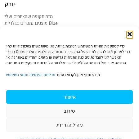
יורק
מזה תקופה שהציורים שלי
מוצגים נמכרים בגלריית Blue
Gallery במיאמי. בסוף השבוע
כדי לספק את חוויות המשתמש הטובות ביותר, אנו משתמשים בטכנולוגיות כמו
קובצי Cookie כדי לאחסן ו/או לגשת למידע על המכשיר. הסכמה לטכנולוגיות אלו
תאפשר לנו לעבד נתונים כגון התנהגות גלישה או מזהים ייחודיים באתר זה. אי
הסכמה או ביטול הסכמה עלולים להשפיע לרעה על תכונות ופונקציות מסוימות.
הצהרת נגישות | Accessibility
מידע נוסף ניתן לקרוא בעמוד
מדיניות הפרטיות
ו
תנאי השימוש
מדיניות פרטיות | Privacy Policy
אישור
סירוב
תנאי שימוש | Terms & Conditions
ניהול הגדרות
S