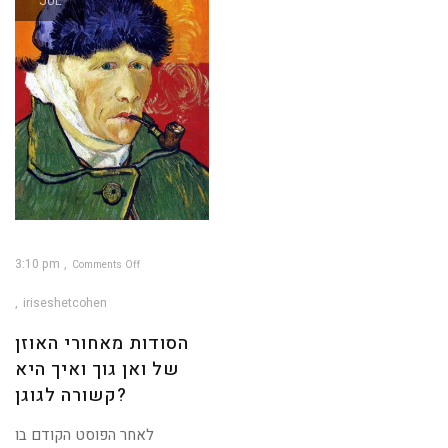
JUL
3:10 pm
Comments Off
on
הסודות
מאחורי
iriseshetcohen
האוזן
של
ואן
גוך
הסודות מאחורי האוזן
ואיך
היא
קשורה
של ואן גוך ואיך היא
לגוגן?
קשורה לגוגן?
לאחר הפוסט הקודם בו