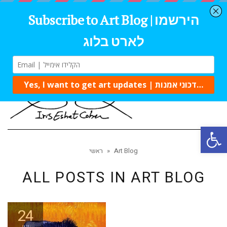
Tog
navi
Open 
Art Blog
»
ראשי
ALL POSTS IN
ART BLOG
24