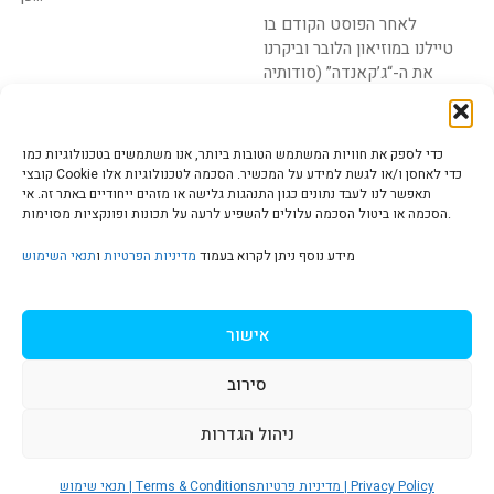
לאחר הפוסט הקודם בו
טיילנו במוזיאון הלובר וביקרנו
את ה-“ג’קאנדה” (סודותיה
של המונה ליזה)
כדי לספק את חוויות המשתמש הטובות ביותר, אנו משתמשים בטכנולוגיות כמו
קובצי Cookie כדי לאחסן ו/או לגשת למידע על המכשיר. הסכמה לטכנולוגיות אלו
תאפשר לנו לעבד נתונים כגון התנהגות גלישה או מזהים ייחודיים באתר זה. אי
הסכמה או ביטול הסכמה עלולים להשפיע לרעה על תכונות ופונקציות מסוימות.
הצהרת נגישות | Accessibility
מידע נוסף ניתן לקרוא בעמוד
מדיניות הפרטיות
ו
תנאי השימוש
מדיניות פרטיות | Privacy Policy
אישור
סירוב
תנאי שימוש | Terms & Conditions
ניהול הגדרות
S
מדיניות פרטיות | Privacy Policy
תנאי שימוש | Terms & Conditions
© כל הזכויות שמורות ל
איריס עשת כהן-גלריה לאמנות