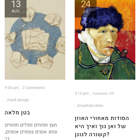
13
24
AUG
JUL
9:34 am
2 Comments
3:10 pm
Comments Off
maof-design
on
הסודות
מאחורי
iriseshetcohen
האוזן
של
בטן מלאה
ואן
גוך
הסודות מאחורי האוזן
ואיך
היא
קשורה
מעץ תפוחים נופלים תפוחים
של ואן גוך ואיך היא
לגוגן?
ומזוג אמנים צומחים אומנים,
קשורה לגוגן?
כך...