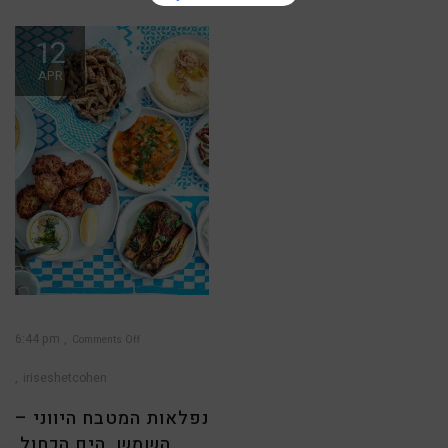
12
APR
6:44 pm
Comments Off
on
נפלאות
המטבח
iriseshetcohen
היווני
–
השמש,
הים
נפלאות המטבח היווני –
הכחול,
האוזו
ביד
השמש, הים הכחול,
והשלווה
שמרוממת