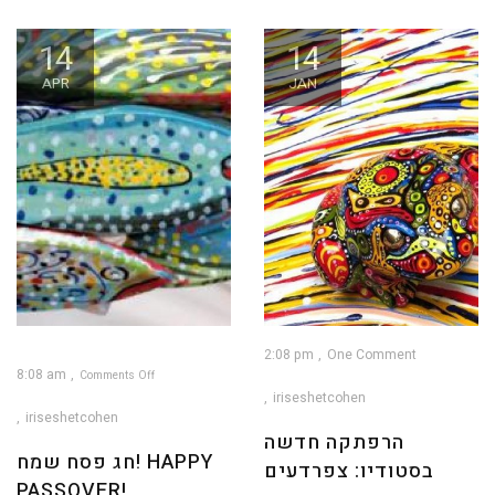
14
14
APR
JAN
2:08 pm
One Comment
8:08 am
Comments Off
iriseshetcohen
on
חג
פסח
iriseshetcohen
שמח!
Happy
הרפתקה חדשה
Passover!
חג פסח שמח! HAPPY
בסטודיו: צפרדעים
PASSOVER!