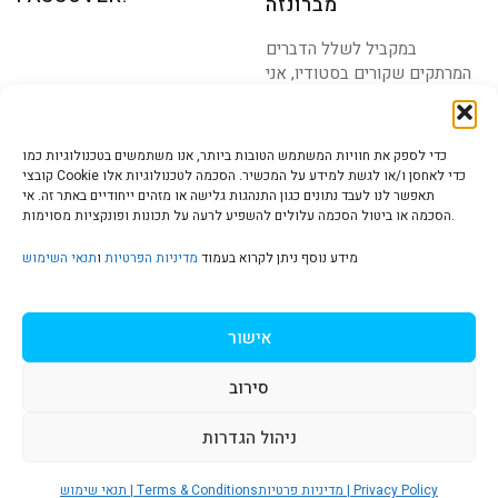
מברונזה
במקביל לשלל הדברים
המרתקים שקורים בסטודיו, אני
מציגה בפניכם היום את פירותיה
כדי לספק את חוויות המשתמש הטובות ביותר, אנו משתמשים בטכנולוגיות כמו
קובצי Cookie כדי לאחסן ו/או לגשת למידע על המכשיר. הסכמה לטכנולוגיות אלו
תאפשר לנו לעבד נתונים כגון התנהגות גלישה או מזהים ייחודיים באתר זה. אי
הסכמה או ביטול הסכמה עלולים להשפיע לרעה על תכונות ופונקציות מסוימות.
הצהרת נגישות | Accessibility
מידע נוסף ניתן לקרוא בעמוד
מדיניות הפרטיות
ו
תנאי השימוש
מדיניות פרטיות | Privacy Policy
אישור
סירוב
תנאי שימוש | Terms & Conditions
ניהול הגדרות
S
מדיניות פרטיות | Privacy Policy
תנאי שימוש | Terms & Conditions
© כל הזכויות שמורות ל
איריס עשת כהן-גלריה לאמנות