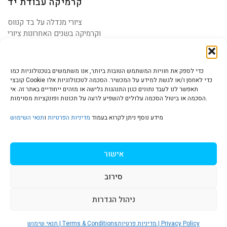
קרמיקה עבודת יד
ציורי מנדלה על בד קנווס
וקרמיקה בשנים האחרונות ציורי
מנדלה נראים יותר
כדי לספק את חוויות המשתמש הטובות ביותר, אנו משתמשים בטכנולוגיות כמו
קובצי Cookie כדי לאחסן ו/או לגשת למידע על המכשיר. הסכמה לטכנולוגיות אלו
תאפשר לנו לעבד נתונים כגון התנהגות גלישה או מזהים ייחודיים באתר זה. אי
הסכמה או ביטול הסכמה עלולים להשפיע לרעה על תכונות ופונקציות מסוימות.
הצהרת נגישות | Accessibility
מידע נוסף ניתן לקרוא בעמוד
מדיניות הפרטיות
ו
תנאי השימוש
מדיניות פרטיות | Privacy Policy
אישור
סירוב
תנאי שימוש | Terms & Conditions
ניהול הגדרות
S
מדיניות פרטיות | Privacy Policy
תנאי שימוש | Terms & Conditions
© כל הזכויות שמורות ל
איריס עשת כהן-גלריה לאמנות