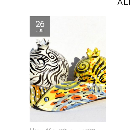
AL
26
JUN
3:14 pm
6 Comments
iriseshetcohen