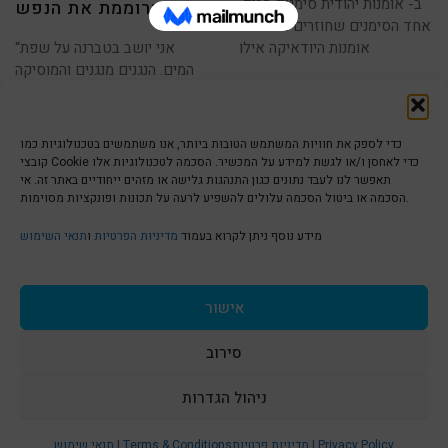
ב- אומנות יהודית סימנים רבים;
שמרוממת את הנפש
אחד הסימנים שחוזרים בעבודות
אומנות היודאיקה אילו
“אני יושב בטברנה על שפת
המים. הנגנים מנגנים והמוסיקה
שלהם נכנסת לי
כדי לספק את חוויות המשתמש הטובות ביותר, אנו משתמשים בטכנולוגיות כמו
קובצי Cookie כדי לאחסן ו/או לגשת למידע על המכשיר. הסכמה לטכנולוגיות אלו
תאפשר לנו לעבד נתונים כגון התנהגות גלישה או מזהים ייחודיים באתר זה. אי
הסכמה או ביטול הסכמה עלולים להשפיע לרעה על תכונות ופונקציות מסוימות.
הצהרת נגישות | Accessibility
מידע נוסף ניתן לקרוא בעמוד
מדיניות הפרטיות
ו
תנאי השימוש
מדיניות פרטיות | Privacy Policy
אישור
סירוב
תנאי שימוש | Terms & Conditions
ניהול הגדרות
S
מדיניות פרטיות | Privacy Policy
תנאי שימוש | Terms & Conditions
© כל הזכויות שמורות ל
איריס עשת כהן-גלריה לאמנות