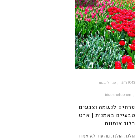
מאי
9:43 am
סגור לתגובות
על
פרחים
לנשמה
iriseshetcohen
וצבעים
טבעיים
באמנות
|
פרחים לנשמה וצבעים
ארט
בלוג
אומנות
טבעיים באמנות | ארט
בלוג אומנות
הולנד, הולנד. מה עוד לא אמרו