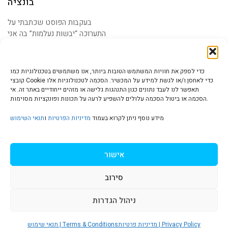
בונציה
בעקבות הפוסט שכתבתי על
התערוכה “יבשות נעלמות” בה אני
מציגה בביאנלה בונציה קיבלתי
כדי לספק את חוויות המשתמש הטובות ביותר, אנו משתמשים בטכנולוגיות כמו
קובצי Cookie כדי לאחסן ו/או לגשת למידע על המכשיר. הסכמה לטכנולוגיות אלו
תאפשר לנו לעבד נתונים כגון התנהגות גלישה או מזהים ייחודיים באתר זה. אי
הסכמה או ביטול הסכמה עלולים להשפיע לרעה על תכונות ופונקציות מסוימות.
הצהרת נגישות | Accessibility
מידע נוסף ניתן לקרוא בעמוד
מדיניות הפרטיות
ו
תנאי השימוש
מדיניות פרטיות | Privacy Policy
אישור
סירוב
תנאי שימוש | Terms & Conditions
ניהול הגדרות
S
מדיניות פרטיות | Privacy Policy
תנאי שימוש | Terms & Conditions
© כל הזכויות שמורות ל
איריס עשת כהן-גלריה לאמנות