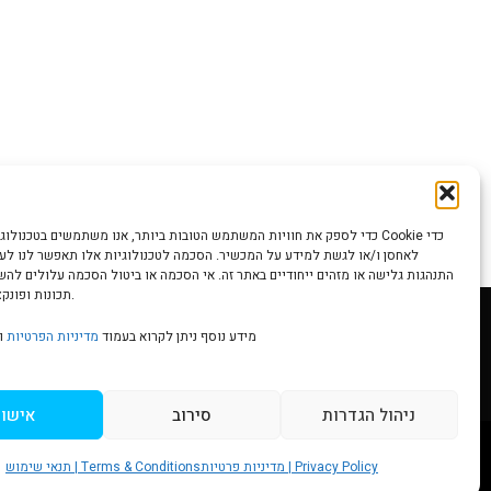
כדי לספק את חוויות המשתמש הטובות ביותר, אנו משתמשים בטכנולוגיות כמו קוב
לאחסן ו/או לגשת למידע על המכשיר. הסכמה לטכנולוגיות אלו תאפשר לנו לעבד
התנהגות גלישה או מזהים ייחודיים באתר זה. אי הסכמה או ביטול הסכמה עלולים לה
תכונות ופונקציות מסוימות.
מידע נוסף ניתן לקרוא בעמוד
מדיניות הפרטיות
ו
Scr
ניהול הגדרות
סירוב
אישור
to
מדיניות פרטיות | Privacy Policy
תנאי שימוש | Terms & Conditions