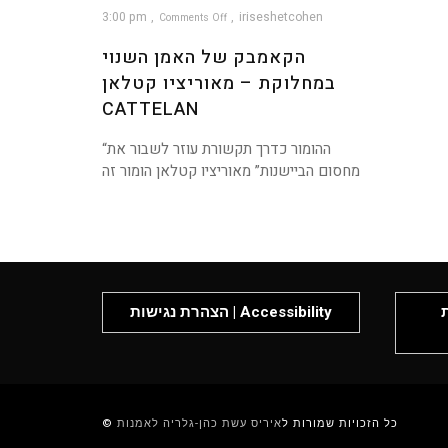
3:00 pm
iriseshetcohen
Comments Off
on
הקאמבק
הקאמבק של האמן השנוי
של
האמן
השנוי
במחלוקת
במחלוקת – מאוריציו קטלאן
–
מאוריציו
קטלאן
CATTELAN
Cattelan
“ההומור כדרך תקשורת עוזר לשבור את
מחסום הביישנות” מאוריציו קטלאן הומור זה
P
הצהרת נגישות | Accessibility
© כל הזכויות שמורות ל
איריס עשת כהן-גלריה לאמנות