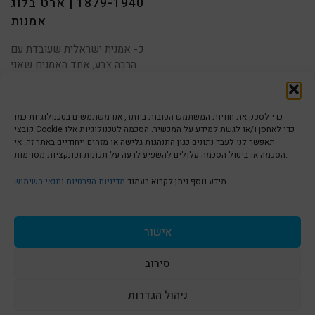
1879-1940 | ארט בלוג
אמנות
כ- אמנית ישראלית שעובדת עם
הרבה צבע, אחד האמנים שאני
מושפעת מהם הוא ללא
כדי לספק את חוויות המשתמש הטובות ביותר, אנו משתמשים בטכנולוגיות כמו
קובצי Cookie כדי לאחסן ו/או לגשת למידע על המכשיר. הסכמה לטכנולוגיות אלו
תאפשר לנו לעבד נתונים כגון התנהגות גלישה או מזהים ייחודיים באתר זה. אי
הסכמה או ביטול הסכמה עלולים להשפיע לרעה על תכונות ופונקציות מסוימות.
הצהרת נגישות | Accessibility
מידע נוסף ניתן לקרוא בעמוד
מדיניות הפרטיות
ו
תנאי השימוש
מדיניות פרטיות | Privacy Policy
אישור
סירוב
תנאי שימוש | Terms & Conditions
ניהול הגדרות
S