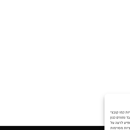
צי Cookie כדי
 נתונים כגון
שפיע לרעה על