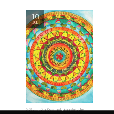
10
JUL
5:00 pm
One Comment
iriseshetcohen