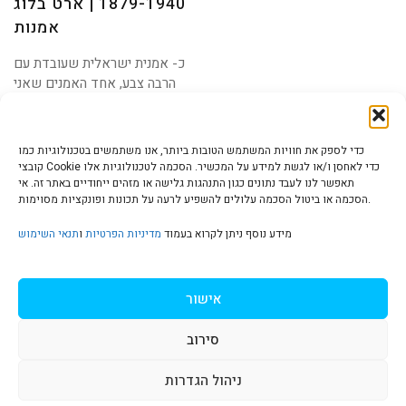
1879-1940 | ארט בלוג
אמנות
כ- אמנית ישראלית שעובדת עם
הרבה צבע, אחד האמנים שאני
מושפעת מהם הוא ללא
כדי לספק את חוויות המשתמש הטובות ביותר, אנו משתמשים בטכנולוגיות כמו
קובצי Cookie כדי לאחסן ו/או לגשת למידע על המכשיר. הסכמה לטכנולוגיות אלו
תאפשר לנו לעבד נתונים כגון התנהגות גלישה או מזהים ייחודיים באתר זה. אי
הסכמה או ביטול הסכמה עלולים להשפיע לרעה על תכונות ופונקציות מסוימות.
הצהרת נגישות | Accessibility
מידע נוסף ניתן לקרוא בעמוד
מדיניות הפרטיות
ו
תנאי השימוש
מדיניות פרטיות | Privacy Policy
אישור
סירוב
תנאי שימוש | Terms & Conditions
ניהול הגדרות
S