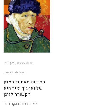
JUL
3:10 pm
Comments Off
on
הסודות
מאחורי
iriseshetcohen
האוזן
של
ואן
גוך
הסודות מאחורי האוזן
ואיך
היא
קשורה
של ואן גוך ואיך היא
לגוגן?
קשורה לגוגן?
לאחר הפוסט הקודם בו