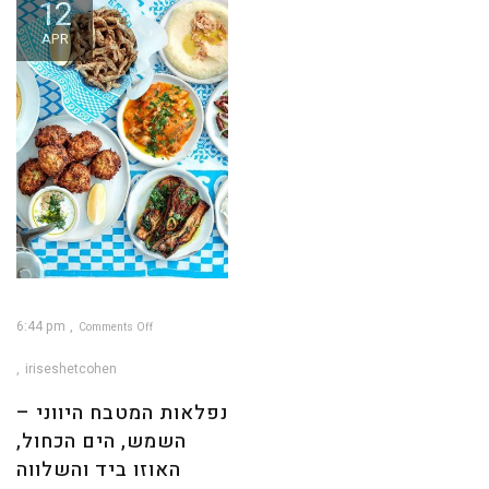
12
APR
6:44 pm
Comments Off
on
נפלאות
המטבח
iriseshetcohen
היווני
–
השמש,
הים
נפלאות המטבח היווני –
הכחול,
האוזו
ביד
השמש, הים הכחול,
והשלווה
שמרוממת
את
הנפש
האוזו ביד והשלווה