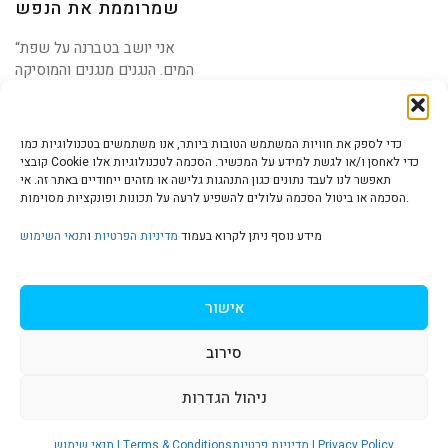
שמרוממת את הנפש
“אני יושב בטברנה על שפת
המים. הנגנים מנגנים והמוסיקה
שלהם נכנסת לי
כדי לספק את חוויות המשתמש הטובות ביותר, אנו משתמשים בטכנולוגיות כמו
קובצי Cookie כדי לאחסן ו/או לגשת למידע על המכשיר. הסכמה לטכנולוגיות אלו
תאפשר לנו לעבד נתונים כגון התנהגות גלישה או מזהים ייחודיים באתר זה. אי
הסכמה או ביטול הסכמה עלולים להשפיע לרעה על תכונות ופונקציות מסוימות.
הצהרת נגישות | Accessibility
מידע נוסף ניתן לקרוא בעמוד
מדיניות הפרטיות
ו
תנאי השימוש
מדיניות פרטיות | Privacy Policy
אישור
סירוב
תנאי שימוש | Terms & Conditions
ניהול הגדרות
S
מדיניות פרטיות | Privacy Policy
תנאי שימוש | Terms & Conditions
© כל הזכויות שמורות ל
איריס עשת כהן-גלריה לאמנות