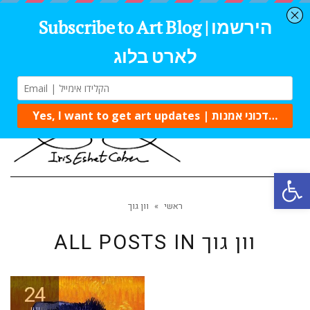
Tog
navi
Open 
ראשי
»
וון גוך
וון גוך
ALL POSTS IN
24