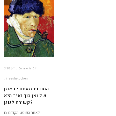
JUL
3:10 pm
Comments Off
on
הסודות
מאחורי
iriseshetcohen
האוזן
של
ואן
גוך
הסודות מאחורי האוזן
ואיך
היא
קשורה
של ואן גוך ואיך היא
לגוגן?
קשורה לגוגן?
לאחר הפוסט הקודם בו