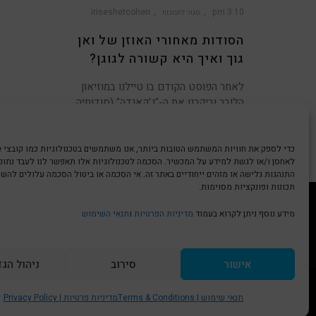
iriseshetcohen
3:10 pm
סגור לתגובות
על
הסודות
הסודות מאחורי האוזן של ואן
מאחורי
האוזן
של
ואן
גוך ואיך היא קשורה לגוגן?
גוך
ואיך
היא
קשורה
לגוגן?
לאחר הפוסט הקודם בו טיילנו במוזיאון
הלובר וביקרנו את ה-"ג'קאנדה" (סודותיה
של המונה ליזה)
לאחסן ו/או לגשת למידע על המכשיר. הסכמה לטכנולוגיות אלו תאפשר לנו לעבד נתונים
התנהגות גלישה או מזהים ייחודיים באתר זה. אי הסכמה או ביטול הסכמה עלולים להש
תכונות ופונקציות מסוימות.
מידע נוסף ניתן לקרוא בעמוד
מדיניות הפרטיות
ו
תנאי השימוש
הצהרת נגישות | Accessibility
גלילה
אישור
סירוב
ניהול הג
לראש
תנאי שימוש | Terms & Conditions
מדיניות פרטיות | Privacy Policy