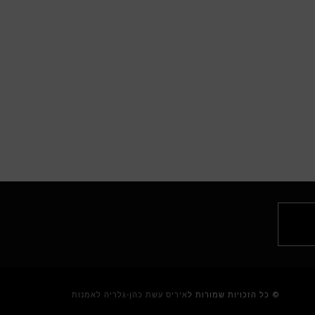
© כל הזכויות שמורות ל
איריס עשת כהן-גלריה לאמנות