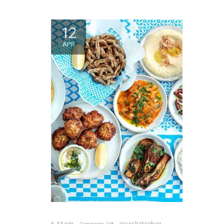
12
APR
6:44 pm
iriseshetcohen