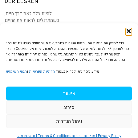
DER ELSKEN
להיות צלם זאת דרך חיים,
כשמתרגלים לראות את החיים
דרך העדשה תמיד
כדי לספק את חוויות המשתמש הטובות ביותר, אנו משתמשים בטכנולוגיות כמו
קובצי Cookie כדי לאחסן ו/או לגשת למידע על המכשיר. הסכמה לטכנולוגיות אלו
תאפשר לנו לעבד נתונים כגון התנהגות גלישה או מזהים ייחודיים באתר זה. אי
הסכמה או ביטול הסכמה עלולים להשפיע לרעה על תכונות ופונקציות מסוימות.
הצהרת נגישות | Accessibility
מידע נוסף ניתן לקרוא בעמוד
מדיניות הפרטיות
ו
תנאי השימוש
מדיניות פרטיות | Privacy Policy
אישור
סירוב
תנאי שימוש | Terms & Conditions
ניהול הגדרות
S
מדיניות פרטיות | Privacy Policy
תנאי שימוש | Terms & Conditions
© כל הזכויות שמורות ל
איריס עשת כהן-גלריה לאמנות