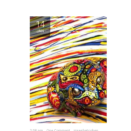
14
JAN
2:08 pm
One Comment
iriseshetcohen